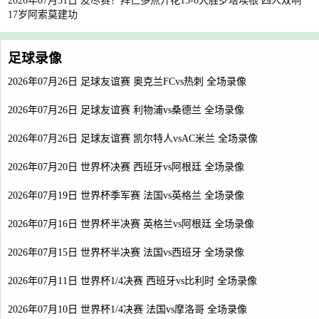
2026年07月31日 友尽赛！拜仁多点开花15-0大胜罗塔埃根 四人双响
17岁阿索莫建功
足球录像
2026年07月26日 足球友谊赛 奥克兰FCvs热刺 全场录像
2026年07月26日 足球友谊赛 利物浦vs桑德兰 全场录像
2026年07月26日 足球友谊赛 凯尔特人vsAC米兰 全场录像
2026年07月20日 世界杯决赛 西班牙vs阿根廷 全场录像
2026年07月19日 世界杯季军赛 法国vs英格兰 全场录像
2026年07月16日 世界杯半决赛 英格兰vs阿根廷 全场录像
2026年07月15日 世界杯半决赛 法国vs西班牙 全场录像
2026年07月11日 世界杯1/4决赛 西班牙vs比利时 全场录像
2026年07月10日 世界杯1/4决赛 法国vs摩洛哥 全场录像