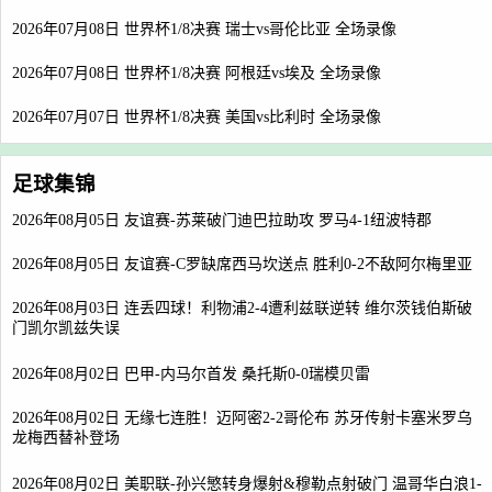
2026年07月08日 世界杯1/8决赛 瑞士vs哥伦比亚 全场录像
2026年07月08日 世界杯1/8决赛 阿根廷vs埃及 全场录像
2026年07月07日 世界杯1/8决赛 美国vs比利时 全场录像
足球集锦
2026年08月05日 友谊赛-苏莱破门迪巴拉助攻 罗马4-1纽波特郡
2026年08月05日 友谊赛-C罗缺席西马坎送点 胜利0-2不敌阿尔梅里亚
2026年08月03日 连丢四球！利物浦2-4遭利兹联逆转 维尔茨钱伯斯破
门凯尔凯兹失误
2026年08月02日 巴甲-内马尔首发 桑托斯0-0瑞模贝雷
2026年08月02日 无缘七连胜！迈阿密2-2哥伦布 苏牙传射卡塞米罗乌
龙梅西替补登场
2026年08月02日 美职联-孙兴慜转身爆射&穆勒点射破门 温哥华白浪1-