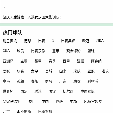
3
肇庆00后姑娘，入选女足国家集训队！
热门球队
1
NBA
消息资讯
足球
比赛
比赛集锦
欧冠
CBA
球员
比赛录像
意甲
观点评论
篮球
亚洲杯
主场
德甲
赛季
西甲
篮板
阿森纳
曼联
联赛
女足
曼城
国米
球队
亚冠
进攻
皇马
英超
客场
罗马
广东
助攻
利物浦
世界杯
国足
球迷
防守
切尔西
中国女篮
皇家马德里
法甲
中国
巴萨
中场
NBA常规赛
北京
那不勒斯
巴塞罗那