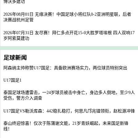
博沃多建功
2026年08月01日 无缘决赛！中国足球小将红队0-2亚洲明星联，后者
决赛战杭州足管
2026年07月31日 友尽赛！拜仁多点开花15-0大胜罗塔埃根 四人双响17
岁阿索莫建功
足球新闻
阿森纳主帅称赞U17国足：具备欧洲赛场实力，两位球员特别突出
U17国足1
泰国足球场遭雷击，一24岁球员被击中身亡，身边多人倒地，至少9人
受伤，警方介入调查
U17国足VS勒沃库森：442稳扎稳打，何思凡邝兆镭领衔，赵松源冲锋
泰山终迎惊喜！仅次于陈蒲谢文能，21岁青妖崛起，未来国足新锋
线！