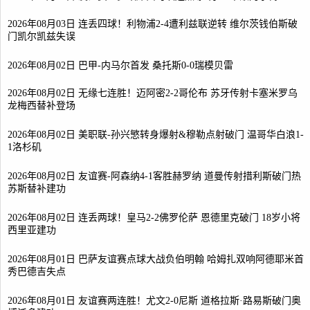
2026年08月03日 连丢四球！利物浦2-4遭利兹联逆转 维尔茨钱伯斯破
门凯尔凯兹失误
2026年08月02日 巴甲-内马尔首发 桑托斯0-0瑞模贝雷
2026年08月02日 无缘七连胜！迈阿密2-2哥伦布 苏牙传射卡塞米罗乌
龙梅西替补登场
2026年08月02日 美职联-孙兴慜转身爆射&穆勒点射破门 温哥华白浪1-
1洛杉矶
2026年08月02日 友谊赛-阿森纳4-1客胜赫罗纳 道曼传射措利斯破门热
苏斯替补建功
2026年08月02日 连丢两球！皇马2-2佛罗伦萨 恩德里克破门 18岁小将
西里亚建功
2026年08月01日 巴萨友谊赛点球大战负伯明翰 哈姆扎双响阿德耶米首
秀巴德吉失点
2026年08月01日 友谊赛两连胜！尤文2-0尼斯 道格拉斯·路易斯破门奥