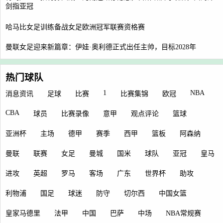
剑指亚冠
哈马比女足训练备战女足欧洲冠军联赛资格赛
曼联女足迎来新篇章：伊娃·奥利德正式出任主帅，目标2028年
热门球队
1
NBA
消息资讯
足球
比赛
比赛集锦
欧冠
CBA
球员
比赛录像
意甲
观点评论
篮球
亚洲杯
主场
德甲
赛季
西甲
篮板
阿森纳
曼联
联赛
女足
曼城
国米
球队
亚冠
皇马
进攻
英超
罗马
客场
广东
世界杯
助攻
利物浦
国足
球迷
防守
切尔西
中国女篮
皇家马德里
法甲
中国
巴萨
中场
NBA常规赛