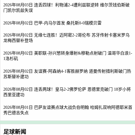
2026年08月03日 连丢四球！利物浦2-4遭利兹联逆转 维尔茨钱伯斯破
门凯尔凯兹失误
2026年08月02日 巴甲-内马尔首发 桑托斯0-0瑞模贝雷
2026年08月02日 无缘七连胜！迈阿密2-2哥伦布 苏牙传射卡塞米罗乌
龙梅西替补登场
2026年08月02日 美职联-孙兴慜转身爆射&穆勒点射破门 温哥华白浪1-
1洛杉矶
2026年08月02日 友谊赛-阿森纳4-1客胜赫罗纳 道曼传射措利斯破门热
苏斯替补建功
2026年08月02日 连丢两球！皇马2-2佛罗伦萨 恩德里克破门 18岁小将
西里亚建功
2026年08月01日 巴萨友谊赛点球大战负伯明翰 哈姆扎双响阿德耶米首
秀巴德吉失点
足球新闻