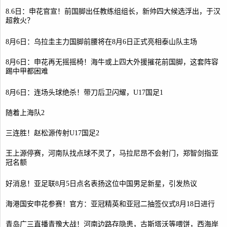
8.6日：申花官宣！前国脚出任教练组组长，新帅四大候选浮出，于汉
超救火？
8月6日：乌拉圭主力国脚前腰将在8月6日正式亮相泰山队主场
8月6日：申花再无摇摇椅！海牛或上四大外援摧花前国脚，这套阵容
踢中甲都困难
8月6日：连场头球绝杀！带刀后卫闪耀，U17国足1
随着上海队2
三连胜！赵松源传射U17国足2
王上源停赛，河南队找点球不灵了，马拉尼昂不会射门，郑智剑指亚
冠名额
好消息！亚足联8月5日点名表扬这位中国男足新星，引发热议
海港国安申花参赛！官方：亚冠精英和亚冠二抽签仪式8月18日进行
青岛广三直播青豫大战！河南边路存隐患，古斯塔沃等喂饼，西海岸