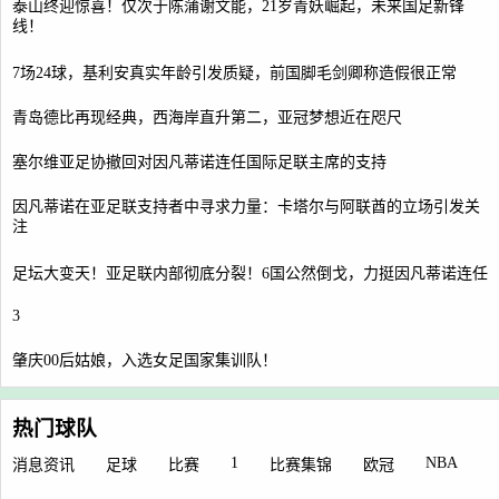
泰山终迎惊喜！仅次于陈蒲谢文能，21岁青妖崛起，未来国足新锋
线！
7场24球，基利安真实年龄引发质疑，前国脚毛剑卿称造假很正常
青岛德比再现经典，西海岸直升第二，亚冠梦想近在咫尺
塞尔维亚足协撤回对因凡蒂诺连任国际足联主席的支持
因凡蒂诺在亚足联支持者中寻求力量：卡塔尔与阿联酋的立场引发关
注
足坛大变天！亚足联内部彻底分裂！6国公然倒戈，力挺因凡蒂诺连任
3
肇庆00后姑娘，入选女足国家集训队！
热门球队
1
NBA
消息资讯
足球
比赛
比赛集锦
欧冠