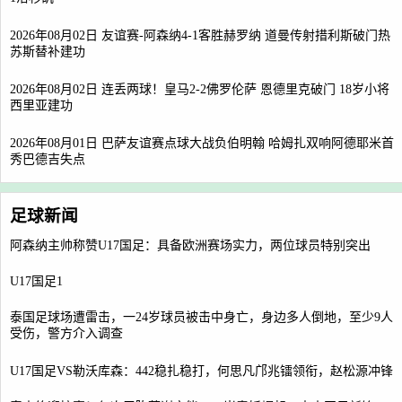
2026年08月02日 友谊赛-阿森纳4-1客胜赫罗纳 道曼传射措利斯破门热
苏斯替补建功
2026年08月02日 连丢两球！皇马2-2佛罗伦萨 恩德里克破门 18岁小将
西里亚建功
2026年08月01日 巴萨友谊赛点球大战负伯明翰 哈姆扎双响阿德耶米首
秀巴德吉失点
足球新闻
阿森纳主帅称赞U17国足：具备欧洲赛场实力，两位球员特别突出
U17国足1
泰国足球场遭雷击，一24岁球员被击中身亡，身边多人倒地，至少9人
受伤，警方介入调查
U17国足VS勒沃库森：442稳扎稳打，何思凡邝兆镭领衔，赵松源冲锋