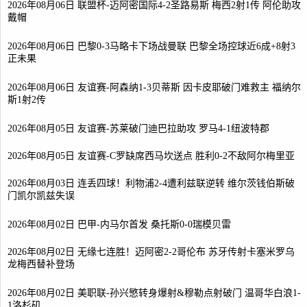
2026年08月06日 联盟杯-迈阿密国际4-2圣路易斯 梅西2射1传 阿伦助攻
戴帽
2026年08月06日 巴黎0-3马略卡下场战曼联 巴黎全场控球近6成+8射3
正未果
2026年08月06日 友谊赛-阿森纳1-3贝蒂斯 因卡皮耶破门难救主 福纳尔
斯1射2传
2026年08月05日 友谊赛-苏莱破门迪巴拉助攻 罗马4-1纽波特郡
2026年08月05日 友谊赛-C罗缺席西马坎送点 胜利0-2不敌阿尔梅里亚
2026年08月03日 连丢四球！利物浦2-4遭利兹联逆转 维尔茨钱伯斯破
门凯尔凯兹失误
2026年08月02日 巴甲-内马尔首发 桑托斯0-0瑞模贝雷
2026年08月02日 无缘七连胜！迈阿密2-2哥伦布 苏牙传射卡塞米罗乌
龙梅西替补登场
2026年08月02日 美职联-孙兴慜转身爆射&穆勒点射破门 温哥华白浪1-
1洛杉矶