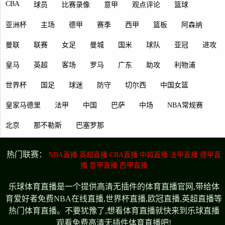
CBA
球员
比赛录像
意甲
观点评论
篮球
亚洲杯
主场
德甲
赛季
西甲
篮板
阿森纳
曼联
联赛
女足
曼城
国米
球队
亚冠
进攻
皇马
英超
客场
罗马
广东
助攻
利物浦
世界杯
国足
球迷
防守
切尔西
中国女篮
皇家马德里
法甲
中国
巴萨
中场
NBA常规赛
北京
那不勒斯
巴塞罗那
热门联赛：
NBA直播
英超直播
CBA直播
中超直播
法甲直播
德甲直
播
意甲直播
西甲直播
乐球体育直播是一个提供高清无插件的体育直播官网,带给体
育爱好者免费NBA在线直播,世界杯直播,欧冠直播,英超直播等
热门体育直播。不要犹豫了,想看体育直播就快来到乐球直播
观看免费高清无插件体育直播吧!