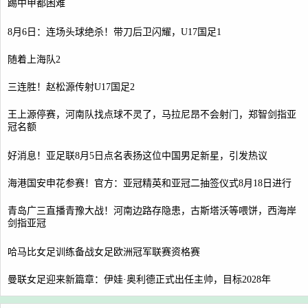
踢中甲都困难
8月6日：连场头球绝杀！带刀后卫闪耀，U17国足1
随着上海队2
三连胜！赵松源传射U17国足2
王上源停赛，河南队找点球不灵了，马拉尼昂不会射门，郑智剑指亚
冠名额
好消息！亚足联8月5日点名表扬这位中国男足新星，引发热议
海港国安申花参赛！官方：亚冠精英和亚冠二抽签仪式8月18日进行
青岛广三直播青豫大战！河南边路存隐患，古斯塔沃等喂饼，西海岸
剑指亚冠
哈马比女足训练备战女足欧洲冠军联赛资格赛
曼联女足迎来新篇章：伊娃·奥利德正式出任主帅，目标2028年