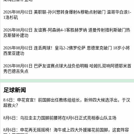
2026年08月02日 美职联-孙兴慜转身爆射&穆勒点射破门 温哥华白浪1-
1洛杉矶
2026年08月02日 友谊赛-阿森纳4-1客胜赫罗纳 道曼传射措利斯破门热
苏斯替补建功
2026年08月02日 连丢两球！皇马2-2佛罗伦萨 恩德里克破门 18岁小将
西里亚建功
2026年08月01日 巴萨友谊赛点球大战负伯明翰 哈姆扎双响阿德耶米首
秀巴德吉失点
足球新闻
8.6日：申花官宣！前国脚出任教练组组长，新帅四大候选浮出，于汉
超救火？
8月6日：乌拉圭主力国脚前腰将在8月6日正式亮相泰山队主场
8月6日：申花再无摇摇椅！海牛或上四大外援摧花前国脚，这套阵容