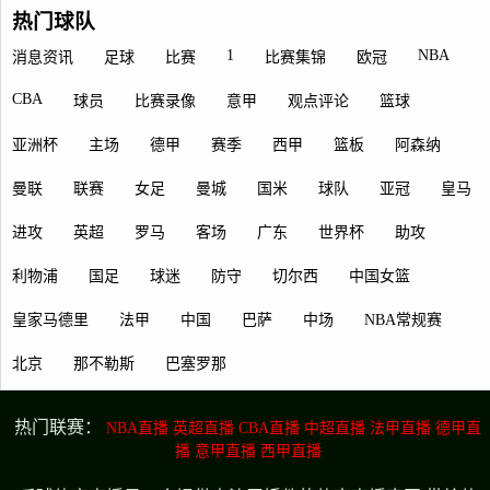
热门球队
1
NBA
消息资讯
足球
比赛
比赛集锦
欧冠
CBA
球员
比赛录像
意甲
观点评论
篮球
亚洲杯
主场
德甲
赛季
西甲
篮板
阿森纳
曼联
联赛
女足
曼城
国米
球队
亚冠
皇马
进攻
英超
罗马
客场
广东
世界杯
助攻
利物浦
国足
球迷
防守
切尔西
中国女篮
皇家马德里
法甲
中国
巴萨
中场
NBA常规赛
北京
那不勒斯
巴塞罗那
热门联赛：
NBA直播
英超直播
CBA直播
中超直播
法甲直播
德甲直
播
意甲直播
西甲直播