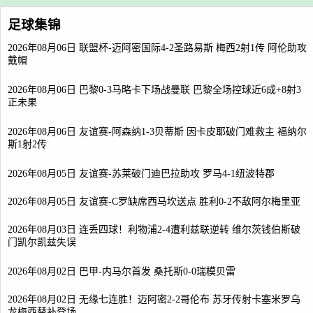
足球集锦
2026年08月06日 联盟杯-迈阿密国际4-2圣路易斯 梅西2射1传 阿伦助攻
戴帽
2026年08月06日 巴黎0-3马略卡下场战曼联 巴黎全场控球近6成+8射3
正未果
2026年08月06日 友谊赛-阿森纳1-3贝蒂斯 因卡皮耶破门难救主 福纳尔
斯1射2传
2026年08月05日 友谊赛-苏莱破门迪巴拉助攻 罗马4-1纽波特郡
2026年08月05日 友谊赛-C罗缺席西马坎送点 胜利0-2不敌阿尔梅里亚
2026年08月03日 连丢四球！利物浦2-4遭利兹联逆转 维尔茨钱伯斯破
门凯尔凯兹失误
2026年08月02日 巴甲-内马尔首发 桑托斯0-0瑞模贝雷
2026年08月02日 无缘七连胜！迈阿密2-2哥伦布 苏牙传射卡塞米罗乌
龙梅西替补登场