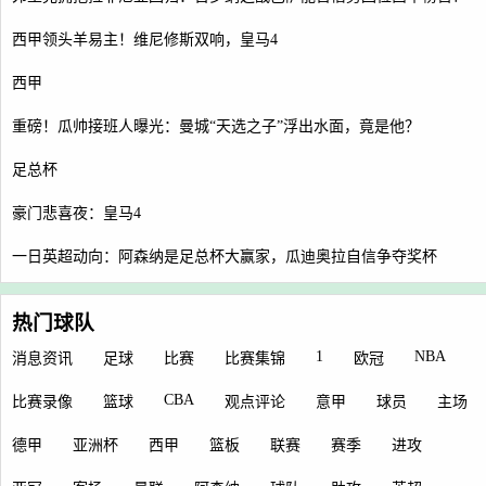
西甲领头羊易主！维尼修斯双响，皇马4
西甲
重磅！瓜帅接班人曝光：曼城“天选之子”浮出水面，竟是他？
足总杯
豪门悲喜夜：皇马4
一日英超动向：阿森纳是足总杯大赢家，瓜迪奥拉自信争夺奖杯
热门球队
1
NBA
消息资讯
足球
比赛
比赛集锦
欧冠
CBA
比赛录像
篮球
观点评论
意甲
球员
主场
德甲
亚洲杯
西甲
篮板
联赛
赛季
进攻