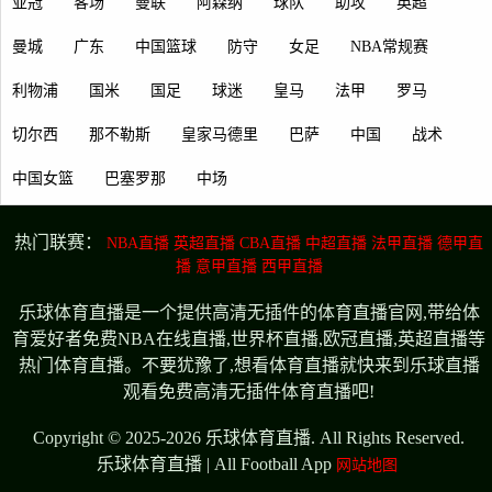
亚冠
客场
曼联
阿森纳
球队
助攻
英超
曼城
广东
中国篮球
防守
女足
NBA常规赛
利物浦
国米
国足
球迷
皇马
法甲
罗马
切尔西
那不勒斯
皇家马德里
巴萨
中国
战术
中国女篮
巴塞罗那
中场
热门联赛：
NBA直播
英超直播
CBA直播
中超直播
法甲直播
德甲直
播
意甲直播
西甲直播
乐球体育直播是一个提供高清无插件的体育直播官网,带给体
育爱好者免费NBA在线直播,世界杯直播,欧冠直播,英超直播等
热门体育直播。不要犹豫了,想看体育直播就快来到乐球直播
观看免费高清无插件体育直播吧!
Copyright © 2025-2026 乐球体育直播. All Rights Reserved.
乐球体育直播 | All Football App
网站地图