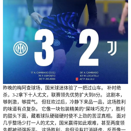
昨晚的梅阿查球场，国米球迷体验了一把过山车。 补时绝
杀，3-2拿下十人尤文，联赛领先优势扩大到8分。 这剧本，
够刺激，够提气。 但狂欢过后，冷静下来品一品，这场胜利
的味道有点复杂。 它像一块包装精美的“屎味巧克力”，胜利
的甜头下面，藏着球队硬碰硬时使不上劲的苦涩真相。 面对
几乎整场少打一人的尤文，国米赢得如此艰难，甚至两度领
先都被顽强扳平。 这场胜利，非但没有打消疑虑，反而像一