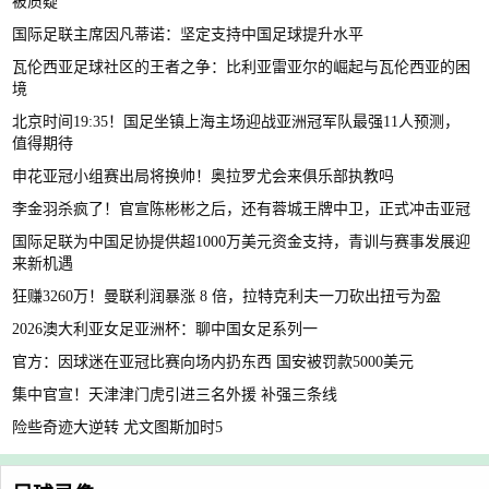
被质疑
国际足联主席因凡蒂诺：坚定支持中国足球提升水平
瓦伦西亚足球社区的王者之争：比利亚雷亚尔的崛起与瓦伦西亚的困
境
北京时间19:35！国足坐镇上海主场迎战亚洲冠军队最强11人预测，
值得期待
申花亚冠小组赛出局将换帅！奥拉罗尤会来俱乐部执教吗
李金羽杀疯了！官宣陈彬彬之后，还有蓉城王牌中卫，正式冲击亚冠
国际足联为中国足协提供超1000万美元资金支持，青训与赛事发展迎
来新机遇
狂赚3260万！曼联利润暴涨 8 倍，拉特克利夫一刀砍出扭亏为盈
2026澳大利亚女足亚洲杯：聊中国女足系列一
官方：因球迷在亚冠比赛向场内扔东西 国安被罚款5000美元
集中官宣！天津津门虎引进三名外援 补强三条线
险些奇迹大逆转 尤文图斯加时5