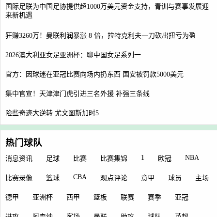
国际足联为中国足协提供超1000万美元资金支持，青训与赛事发展迎
来新机遇
狂赚3260万！曼联利润暴涨 8 倍，拉特克利夫一刀砍出扭亏为盈
2026澳大利亚女足亚洲杯：聊中国女足系列一
官方：因球迷在亚冠比赛向场内扔东西 国安被罚款5000美元
集中官宣！天津津门虎引进三名外援 补强三条线
险些奇迹大逆转 尤文图斯加时5
热门球队
1
NBA
消息资讯
足球
比赛
比赛集锦
欧冠
CBA
比赛录像
篮球
观点评论
意甲
球员
主场
德甲
亚洲杯
西甲
篮板
联赛
赛季
亚冠
进攻
阿森纳
客场
曼联
助攻
球队
英超