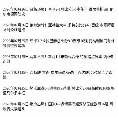
2026年02月26日 晋级16强！皇马2-1总比分3-1本菲卡 维尼修斯破门巴
尔韦德两助攻
2026年02月26日 绝地逆转！亚特兰大4-1多特总比分4-3晋级 本塞拜尼
补时染红送点
2026年02月25日 纽卡3-2卡拉巴赫总比分9-3晋级16强 托纳利破门乔林
顿博特曼建功
2026年02月25日 两轮不胜！新月1-1布赖代合作 特奥造点鲁本·内维斯
点射
2026年02月25日 沙特联-罗杰-费尔南德斯破门 吉达联合客场1-1哈森
姆
2026年02月25日 勒沃库森0-0奥林匹亚科斯总比分2-0晋级欧冠16强 格
里马尔多中框
2026年02月25日 爆冷出局！国米1-2遭博德闪耀双杀无缘欧冠16强 阿
坎吉失误送礼