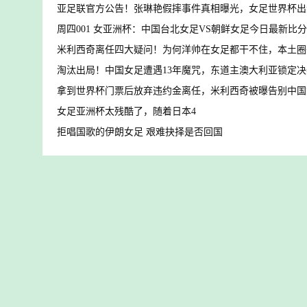
亚足联官方公告！张琳艳假摔事件真相曝光，女足世界杯出
周四001 女亚洲杯：中国台北女足VS朝鲜女足今日最新比
米利西奇离任四大疑问！为何洋帅在女足都干不住，本土圈
淘汰出局！中国女足遭遇13年魔咒，东道主澳大利亚锁定
拿到世界杯门票后放弃违约金离任，米利西奇被曝告别中国
女足亚洲杯太残酷了，随着日本4
拒唱国歌的伊朗女足 艰难抉择是否回国