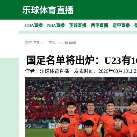
乐球体育直播
CBA直播
NBA直播
英超直播
西甲直播
意甲直播
您的位置 ：
首页
>
足球新闻
国足名单将出炉：U23有
作者：乐球体育直播
发表时间：2026年03月18日 22