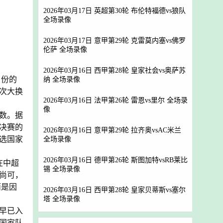
2026年03月17日 英超第30轮 布伦特福德vs狼队
全场录像
2026年03月17日 意甲第29轮 克雷莫内塞vs佛罗
伦萨 全场录像
2026年03月16日 西甲第28轮 皇家社会vs奥萨苏
月份的
纳 全场录像
次大换
2026年03月16日 法甲第26轮 雷恩vs里尔 全场录
像
数。据
决赛的
2026年03月16日 意甲第29轮 拉齐奥vsAC米兰
选国家
全场录像
2026年03月16日 德甲第26轮 斯图加特vsRB莱比
在中超
锡 全场录像
现尚可，
而是因
2026年03月16日 西甲第28轮 皇家贝蒂斯vs塞尔
塔 全场录像
早已入
国家队