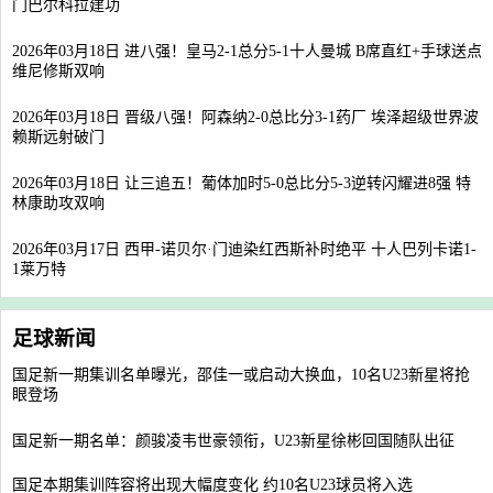
门巴尔科拉建功
2026年03月18日 进八强！皇马2-1总分5-1十人曼城 B席直红+手球送点
维尼修斯双响
2026年03月18日 晋级八强！阿森纳2-0总比分3-1药厂 埃泽超级世界波
赖斯远射破门
2026年03月18日 让三追五！葡体加时5-0总比分5-3逆转闪耀进8强 特
林康助攻双响
2026年03月17日 西甲-诺贝尔·门迪染红西斯补时绝平 十人巴列卡诺1-
1莱万特
足球新闻
国足新一期集训名单曝光，邵佳一或启动大换血，10名U23新星将抢
眼登场
国足新一期名单：颜骏凌韦世豪领衔，U23新星徐彬回国随队出征
国足本期集训阵容将出现大幅度变化 约10名U23球员将入选