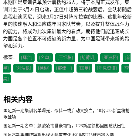
本期国足集训名单预计囊括约26人，将于本周正式发布。集
训计划于3月22日启动，正值中超第三轮战罢后，全队将随后
启程赴澳悉尼，迎来3月27日对阵库拉索的比赛。这批年轻新
星的快速融入和适应成年国家队节奏，以及提升整体战斗力
的能力，将成为此次集训最大的看点。期待他们能迅速成长
为国足各个位置不可或缺的新力量，为中国足球带来新的希
望和活力。
标签：
[拜合]
[名单]
[王钰栋]
[胡荷韬]
[亚洲杯]
[新
星]
[刘浩帆]
[徐彬]
[邵佳一]
[国足]
[消息资讯]
[李
昊]
相关内容
国足新一期集训名单曝光，邵佳一或启动大换血，10名U23新星将抢
眼登场
国足新一期名单：颜骏凌韦世豪领衔，U23新星徐彬回国随队出征
国足本期集训阵容将出现大幅度变化 约10名U23球员将入选