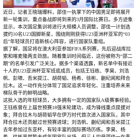
近日，记者王晓瑞爆料，邵佳一执掌下的中国男足即将展开
新一轮集训，重点备战即将到来的3月国际比赛日。多方迹象
显示，本次国足集训将进行大规模人员调整，邵佳一计划选
拔约10名U23国脚新星，围绕刚刚获得U23亚洲杯亚军的“03
后”年轻球员打造新核心阵容，进行国家队重组。
据了解，国足将在澳大利亚参加FIFA系列赛，先后迎战库拉
索和喀麦隆两支劲旅。随着集训时间临近，这份被称为“邵二
期”的名单引发广泛关注。据多个渠道透露，新名单中有接近
十人的U23亚洲杯亚军班底成员，包括王钰栋、李昊、刘浩
帆、彭啸、吾米提江、胡荷韬、杨希、徐彬、蒯纪闻和拜合
拉木。这一动作充分体现了国足追求年轻化、注重培养未来
梯队骨干的鲜明战略。
这批入选的年轻球员，大多拥有一定的国家队A级赛事经验。
王钰栋曾在上届世预赛18强末轮建功，成为锋线重点提拔对
象；拜合拉木与胡荷韬早在伊万时代首次进入国家队，其中
拜合拉木还贡献过世预赛进球；刘浩帆、蒯纪闻和吾米提江
去年参加过东亚杯，有较丰富的国际赛场历练。李昊、杨
希、徐彬虽然暂未成年国家队出场，但三人均是邵佳一在青