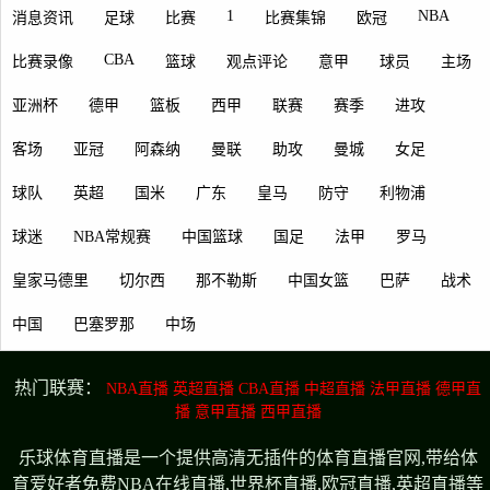
1
NBA
消息资讯
足球
比赛
比赛集锦
欧冠
CBA
比赛录像
篮球
观点评论
意甲
球员
主场
亚洲杯
德甲
篮板
西甲
联赛
赛季
进攻
客场
亚冠
阿森纳
曼联
助攻
曼城
女足
球队
英超
国米
广东
皇马
防守
利物浦
球迷
NBA常规赛
中国篮球
国足
法甲
罗马
皇家马德里
切尔西
那不勒斯
中国女篮
巴萨
战术
中国
巴塞罗那
中场
热门联赛：
NBA直播
英超直播
CBA直播
中超直播
法甲直播
德甲直
播
意甲直播
西甲直播
乐球体育直播是一个提供高清无插件的体育直播官网,带给体
育爱好者免费NBA在线直播,世界杯直播,欧冠直播,英超直播等