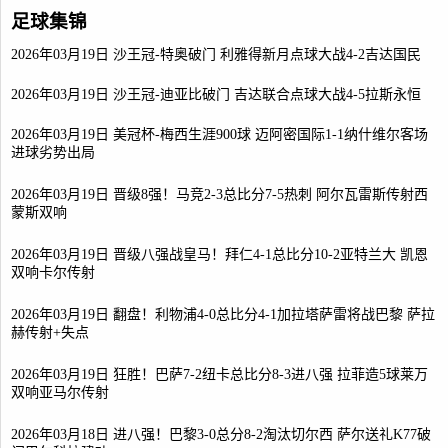
足球集锦
2026年03月19日 沙王冠-特奥破门 利雅得新月点球大战4-2吉达国民
2026年03月19日 沙王冠-迪亚比破门 吉达联合点球大战4-5拉斯永恒
2026年03月19日 美冠杯-梅西生涯900球 迈阿密国际1-1纳什维尔客场
进球劣势出局
2026年03月19日 晋级8强！马竞2-3总比分7-5热刺 阿尔瓦雷斯传射西
蒙斯双响
2026年03月19日 晋级八强战皇马！拜仁4-1总比分10-2亚特兰大 凯恩
双响卡尔传射
2026年03月19日 翻盘！利物浦4-0总比分4-1加拉塔萨雷将战巴黎 萨拉
赫传射+失点
2026年03月19日 狂胜！巴萨7-2纽卡总比分8-3进八强 拉菲造5球莱万
双响亚马尔传射
2026年03月18日 进八强！巴黎3-0总分8-2淘汰切尔西 萨尔送礼K77破