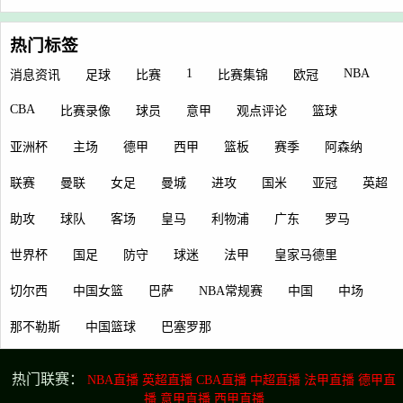
热门标签
1
NBA
消息资讯
足球
比赛
比赛集锦
欧冠
CBA
比赛录像
球员
意甲
观点评论
篮球
亚洲杯
主场
德甲
西甲
篮板
赛季
阿森纳
联赛
曼联
女足
曼城
进攻
国米
亚冠
英超
助攻
球队
客场
皇马
利物浦
广东
罗马
世界杯
国足
防守
球迷
法甲
皇家马德里
切尔西
中国女篮
巴萨
NBA常规赛
中国
中场
那不勒斯
中国篮球
巴塞罗那
热门联赛：
NBA直播
英超直播
CBA直播
中超直播
法甲直播
德甲直
播
意甲直播
西甲直播