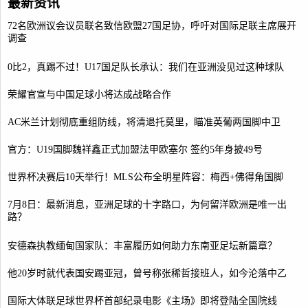
最新资讯
72名欧洲议会议员联名致信欧盟27国足协，呼吁对国际足联主席展开
调查
0比2，真踢不过！U17国足队长承认：我们在亚洲没见过这种球队
荣耀官宣与中国足球小将达成战略合作
AC米兰计划彻底重组防线，将清退托莫里，瞄准英葡两国脚中卫
官方：U19国脚魏祥鑫正式加盟法甲欧塞尔 签约5年身披49号
世界杯决赛后10天举行！MLS公布全明星阵容：梅西+佛得角国脚
7月8日：最新消息，亚洲足球的十字路口，为何留洋欧洲是唯一出
路？
安德森执教缅甸国家队：丰富履历如何助力东南亚足坛新篇章？
他20岁时就代表国安踢亚冠，曾号称张稀哲接班人，如今沦落中乙
国际大体联足球世界杯首部纪录电影《主场》即将登陆全国院线