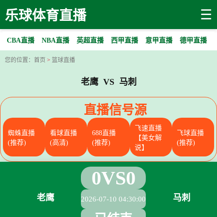
☰
乐球体育直播
CBA直播
NBA直播
英超直播
西甲直播
意甲直播
德甲直播
您的位置：
首页
>
篮球直播
老鹰 VS 马刺
直播信号源
飞速直播
蜘蛛直播
看球直播
688直播
飞球直播
【美女解
(推荐)
(高清)
(推荐)
(推荐)
说】
0
VS
0
老鹰
马刺
2026-07-10 04:30:00