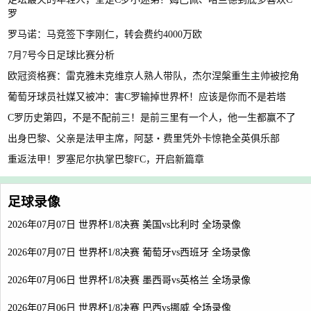
罗
罗马诺：马竞签下李刚仁，转会费约4000万欧
7月7号今日足球比赛分析
欧冠资格赛：雷克雅未克维京人熟人带队，杰尔涅槃重生主帅被挖角
葡萄牙球员社媒又被冲：害C罗输掉世界杯！应该是你而不是若塔
C罗历史第四，不是不配前三！是前三里有一个人，他一生都赢不了
出身巴黎、父亲是法甲主席，阿瑟・费里凭外卡惊艳全英俱乐部
重返法甲！罗塞尼尔执掌巴黎FC，开启新篇章
足球录像
2026年07月07日 世界杯1/8决赛 美国vs比利时 全场录像
2026年07月07日 世界杯1/8决赛 葡萄牙vs西班牙 全场录像
2026年07月06日 世界杯1/8决赛 墨西哥vs英格兰 全场录像
2026年07月06日 世界杯1/8决赛 巴西vs挪威 全场录像