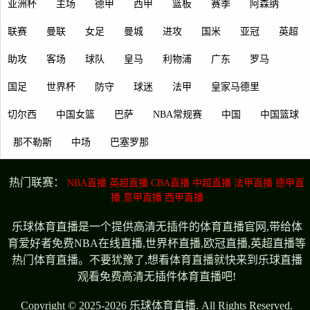
亚洲杯
主场
德甲
西甲
篮板
赛季
阿森纳
联赛
曼联
女足
曼城
进攻
国米
亚冠
英超
助攻
客场
球队
皇马
利物浦
广东
罗马
国足
世界杯
防守
球迷
法甲
皇家马德里
切尔西
中国女篮
巴萨
NBA常规赛
中国
中国篮球
那不勒斯
中场
巴塞罗那
热门联赛：
NBA直播
英超直播
CBA直播
中超直播
法甲直播
德甲直
播
意甲直播
西甲直播
乐球体育直播是一个提供高清无插件的体育直播官网,带给体
育爱好者免费NBA在线直播,世界杯直播,欧冠直播,英超直播等
热门体育直播。不要犹豫了,想看体育直播就快来到乐球直播
观看免费高清无插件体育直播吧!
Copyright © 2025-2026 乐球体育直播. All Rights Reserved.