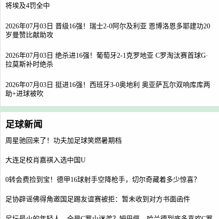
将埃及4罚全中
2026年07月03日 晋级16强！瑞士2-0阿尔及利亚 恩博洛恩多耶建功20
岁曼赞比献助攻
2026年07月03日 绝杀进16强！葡萄牙2-1克罗地亚 C罗淘汰赛首球G·
拉莫斯补时绝杀
2026年07月03日 挺进16强！西班牙3-0奥地利 奥亚萨瓦尔双响库库两
助+进球被吹
足球新闻
周星驰回来了！功夫加足球笑燃暑期档
大连足校肖嘉祺入选中国U
0转会费捡到宝！德甲16球射手空降枪手，切尔奇藏着多少惊喜？
足协辟谣佛得角邀国足踢友谊赛被拒：暂未收到对方书面函件
足坛最火的年轻人，全是C罗小迷弟？姆巴佩、哈兰德到底多喜欢C罗