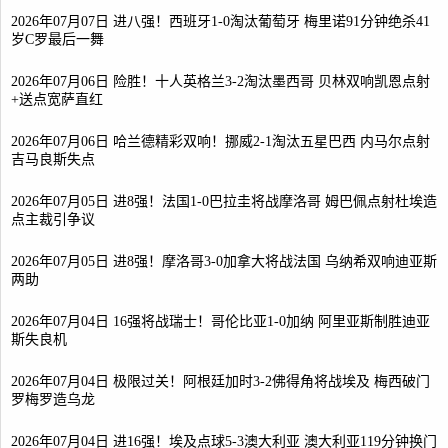
2026年07月07日 进八强！西班牙1-0淘汰葡萄牙 梅里诺91分钟绝杀41
岁C罗最后一舞
2026年07月06日 险胜！十人英格兰3-2淘汰墨西哥 贝林双响凯恩点射
+送点宽萨直红
2026年07月06日 哈兰德精彩双响！挪威2-1淘汰五星巴西 内马尔点射
吉马良斯失点
2026年07月05日 进8强！法国1-0巴拉圭将战摩洛哥 姆巴佩点射杜埃造
点主裁引争议
2026年07月05日 进8强！摩洛哥3-0加拿大将战法国 乌纳希双响迪亚斯
两助
2026年07月04日 16强将战瑞士！哥伦比亚1-0加纳 阿里亚斯制胜迪亚
斯失良机
2026年07月04日 极限过关！阿根廷加时3-2佛得角将战埃及 梅西破门
罗梅罗造乌龙
2026年07月04日 进16强！埃及点球5-3澳大利亚 澳大利亚119分钟换门