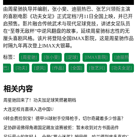
由周星驰执导并编剧，张小斐、迪丽热巴、张艺兴领衔主演
的喜剧电影《功夫女足》正式定档7月11日全国上映，并已开
启预售。影片融合传统武术与现代足球竞技，讲述女足队员
在“至尊无敌杯”中逆风翻盘的故事，延续周星驰标志性的无
厘头喜剧风格。该片将登陆全国IMAX影院，这是周星驰作品
时隔九年再次登上IMAX大银幕。
标签：
[周星驰]
[张小斐]
[足球]
[IMAX影院]
[迪丽热
巴]
[功夫]
[逆风]
[作品]
[全国]
[张艺兴]
[功夫女足]
相关内容
周星驰回来了！功夫加足球笑燃暑期档
大连足校肖嘉祺入选中国U
0转会费捡到宝！德甲16球射手空降枪手，切尔奇藏着多少惊喜？
足协辟谣佛得角邀国足踢友谊赛被拒：暂未收到对方书面函件
足坛最火的年轻人，全是C罗小迷弟？姆巴佩、哈兰德到底多喜欢C