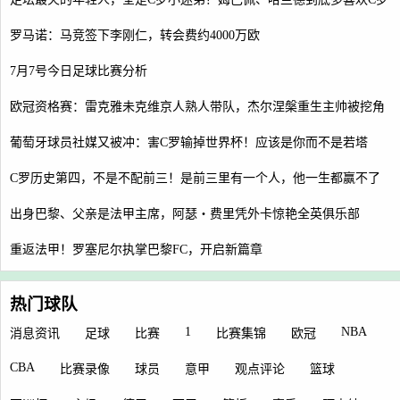
罗马诺：马竞签下李刚仁，转会费约4000万欧
7月7号今日足球比赛分析
欧冠资格赛：雷克雅未克维京人熟人带队，杰尔涅槃重生主帅被挖角
葡萄牙球员社媒又被冲：害C罗输掉世界杯！应该是你而不是若塔
C罗历史第四，不是不配前三！是前三里有一个人，他一生都赢不了
出身巴黎、父亲是法甲主席，阿瑟・费里凭外卡惊艳全英俱乐部
重返法甲！罗塞尼尔执掌巴黎FC，开启新篇章
热门球队
1
NBA
消息资讯
足球
比赛
比赛集锦
欧冠
CBA
比赛录像
球员
意甲
观点评论
篮球