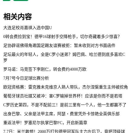
相关内容
大连足校肖嘉祺入选中国U
0转会费捡到宝！德甲16球射手空降枪手，切尔奇藏着多少惊喜？
足协辟谣佛得角邀国足踢友谊赛被拒：暂未收到对方书面函件
足坛最火的年轻人，全是C罗小迷弟？姆巴佩、哈兰德到底多喜欢C
罗
罗马诺：马竞签下李刚仁，转会费约4000万欧
7月7号今日足球比赛分析
欧冠资格赛：雷克雅未克维京人熟人带队，杰尔涅槃重生主帅被挖角
葡萄牙球员社媒又被冲：害C罗输掉世界杯！应该是你而不是若塔
C罗历史第四，不是不配前三！是前三里有一个人，他一生都赢不了
出身巴黎、父亲是法甲主席，阿瑟・费里凭外卡惊艳全英俱乐部
重返法甲！罗塞尼尔执掌巴黎FC，开启新篇章
7.7日：米兰敢想！2000万打包德甲冠军队主力左后卫，竟把顶级球