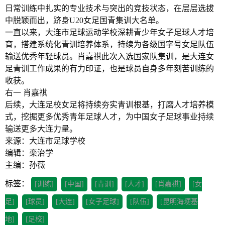
日常训练中扎实的专业技术与突出的竞技状态，在层层选拔
中脱颖而出，跻身U20女足国青集训大名单。
一直以来，大连市足球运动学校深耕青少年女子足球人才培
育，搭建系统化青训培养体系，持续为各级国字号女足队伍
输送优秀年轻球员。肖嘉祺此次入选国家队集训，是大连女
足青训工作成果的有力印证，也是球员自身多年刻苦训练的
收获。
右一 肖嘉祺
后续，大连足校女足将持续夯实青训根基，打磨人才培养模
式，挖掘更多优秀青年足球人才，为中国女子足球事业持续
输送更多大连力量。
来源：大连市足球学校
编辑：栾治学
主编：孙薇
标签：
[训练]
[中国]
[青训]
[人才]
[肖嘉祺]
[女
足]
[球员]
[大连]
[女子足球]
[队伍]
[昆明海埂基
地]
[足校]