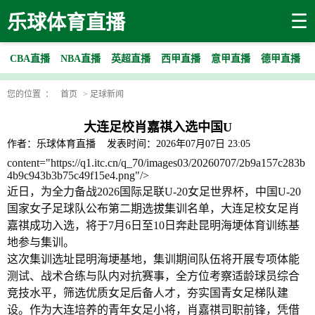
☰
乐球体育直播
CBA直播
NBA直播
英超直播
西甲直播
意甲直播
德甲直播
您的位置 ：
首页
>
足球新闻
大连足校肖嘉祺入选中国U
作者：乐球体育直播
发表时间：2026年07月07日 23:05
content="https://q1.itc.cn/q_70/images03/20260707/2b9a157c283b
4b9c943b3b75c49f15e4.png"/>
近日，为全力备战2026国际足联U-20女足世界杯，中国U-20
国家女子足球队公布第二期选拔集训名单，大连足校女足肖
嘉祺成功入选，将于7月6日至10日奔赴昆明海埂体育训练基
地参与集训。
这次集训选址昆明海埂基地，集训期间队伍将开展专项体能
测试、战术合练与队内对抗赛事，全方位考察适龄球员综合
竞技水平，筛选优质女足后备人才，夯实国青女足梯队建
设。作为大连培养的青年女足小将，肖嘉祺司职前锋，凭借