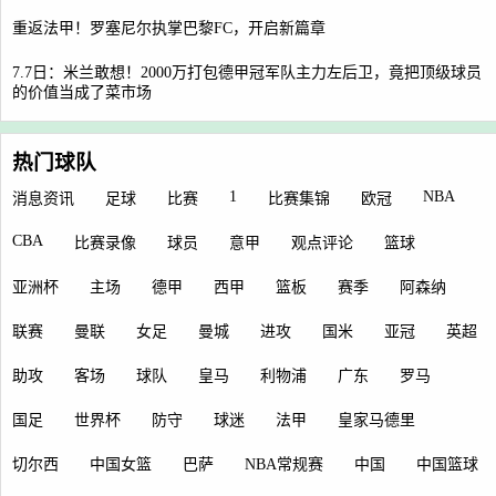
重返法甲！罗塞尼尔执掌巴黎FC，开启新篇章
7.7日：米兰敢想！2000万打包德甲冠军队主力左后卫，竟把顶级球员
的价值当成了菜市场
热门球队
1
NBA
消息资讯
足球
比赛
比赛集锦
欧冠
CBA
比赛录像
球员
意甲
观点评论
篮球
亚洲杯
主场
德甲
西甲
篮板
赛季
阿森纳
联赛
曼联
女足
曼城
进攻
国米
亚冠
英超
助攻
客场
球队
皇马
利物浦
广东
罗马
国足
世界杯
防守
球迷
法甲
皇家马德里
切尔西
中国女篮
巴萨
NBA常规赛
中国
中国篮球