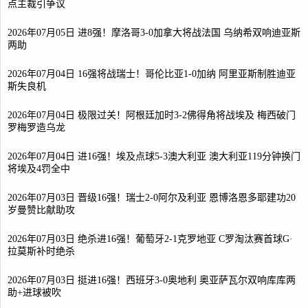
点主裁引争议
2026年07月05日 进8强！摩洛哥3-0加拿大将战法国 乌纳希双响迪亚斯
两助
2026年07月04日 16强将战瑞士！哥伦比亚1-0加纳 阿里亚斯制胜迪亚
斯失良机
2026年07月04日 极限过关！阿根廷加时3-2佛得角将战埃及 梅西破门
罗梅罗造乌龙
2026年07月04日 进16强！埃及点球5-3澳大利亚 澳大利亚119分钟换门
将埃及4罚全中
2026年07月03日 晋级16强！瑞士2-0阿尔及利亚 恩博洛恩多耶建功20
岁曼赞比献助攻
2026年07月03日 绝杀进16强！葡萄牙2-1克罗地亚 C罗淘汰赛首球G·
拉莫斯补时绝杀
2026年07月03日 挺进16强！西班牙3-0奥地利 奥亚萨瓦尔双响库库两
助+进球被吹