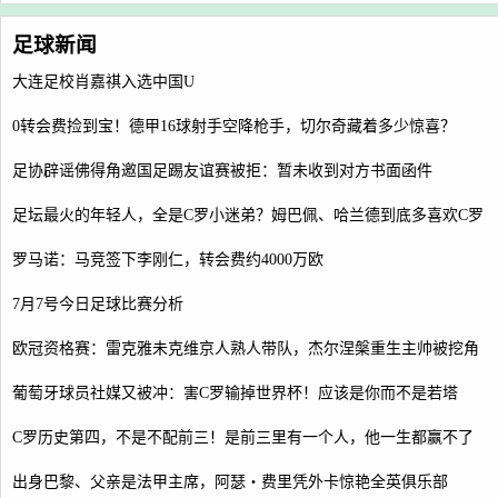
足球新闻
大连足校肖嘉祺入选中国U
0转会费捡到宝！德甲16球射手空降枪手，切尔奇藏着多少惊喜？
足协辟谣佛得角邀国足踢友谊赛被拒：暂未收到对方书面函件
足坛最火的年轻人，全是C罗小迷弟？姆巴佩、哈兰德到底多喜欢C罗
罗马诺：马竞签下李刚仁，转会费约4000万欧
7月7号今日足球比赛分析
欧冠资格赛：雷克雅未克维京人熟人带队，杰尔涅槃重生主帅被挖角
葡萄牙球员社媒又被冲：害C罗输掉世界杯！应该是你而不是若塔
C罗历史第四，不是不配前三！是前三里有一个人，他一生都赢不了
出身巴黎、父亲是法甲主席，阿瑟・费里凭外卡惊艳全英俱乐部