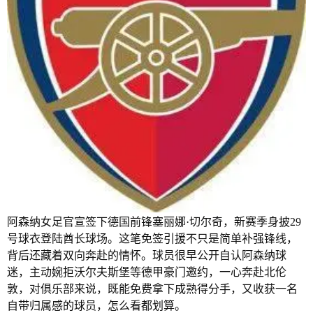
阿森纳女足官宣签下德国前锋塞丽娜·切尔奇，新赛季身披29
号球衣登陆酋长球场。这笔免签引援不只是简单补强锋线，
背后还藏着双向奔赴的情怀。球员很早公开自认阿森纳球
迷，主动婉拒沃尔夫斯堡等德甲豪门邀约，一心奔赴北伦
敦，对俱乐部来说，既能免费拿下成熟得分手，又收获一名
自带归属感的球员，怎么看都划算。