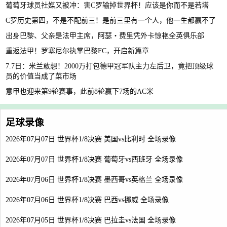
葡萄牙球员社媒又被冲：害C罗输掉世界杯！应该是你而不是若塔
C罗历史第四，不是不配前三！是前三里有一个人，他一生都赢不了
出身巴黎、父亲是法甲主席，阿瑟・费里凭外卡惊艳全英俱乐部
重返法甲！罗塞尼尔执掌巴黎FC，开启新篇章
7.7日：米兰敢想！2000万打包德甲冠军队主力左后卫，竟把顶级球
员的价值当成了菜市场
意甲也迎来第9轮赛事，此前8轮赢下7场的AC米
足球录像
2026年07月07日 世界杯1/8决赛 美国vs比利时 全场录像
2026年07月07日 世界杯1/8决赛 葡萄牙vs西班牙 全场录像
2026年07月06日 世界杯1/8决赛 墨西哥vs英格兰 全场录像
2026年07月06日 世界杯1/8决赛 巴西vs挪威 全场录像
2026年07月05日 世界杯1/8决赛 巴拉圭vs法国 全场录像