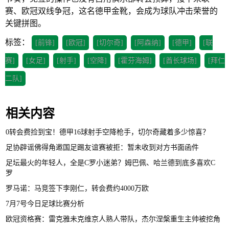
赛、欧冠双线争冠，这名德甲金靴，会成为球队冲击荣誉的
关键拼图。
标签：
[前锋]
[欧冠]
[切尔奇]
[阿森纳]
[德甲]
[联
赛]
[女足]
[射手]
[空降]
[霍芬海姆]
[酋长球场]
[拜仁
二队]
相关内容
0转会费捡到宝！德甲16球射手空降枪手，切尔奇藏着多少惊喜？
足协辟谣佛得角邀国足踢友谊赛被拒：暂未收到对方书面函件
足坛最火的年轻人，全是C罗小迷弟？姆巴佩、哈兰德到底多喜欢C
罗
罗马诺：马竞签下李刚仁，转会费约4000万欧
7月7号今日足球比赛分析
欧冠资格赛：雷克雅未克维京人熟人带队，杰尔涅槃重生主帅被挖角