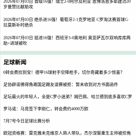
2026年07月03日 晋级16强！瑞士2-0阿尔及利亚 恩博洛恩多耶建功20
岁曼赞比献助攻
2026年07月03日 绝杀进16强！葡萄牙2-1克罗地亚 C罗淘汰赛首球G·
拉莫斯补时绝杀
2026年07月03日 挺进16强！西班牙3-0奥地利 奥亚萨瓦尔双响库库两
助+进球被吹
足球新闻
0转会费捡到宝！德甲16球射手空降枪手，切尔奇藏着多少惊喜？
足协辟谣佛得角邀国足踢友谊赛被拒：暂未收到对方书面函件
足坛最火的年轻人，全是C罗小迷弟？姆巴佩、哈兰德到底多喜欢C罗
罗马诺：马竞签下李刚仁，转会费约4000万欧
7月7号今日足球比赛分析
欧冠资格赛：雷克雅未克维京人熟人带队，杰尔涅槃重生主帅被挖角