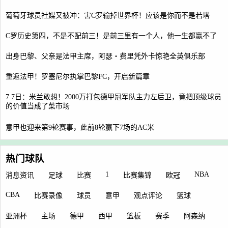
葡萄牙球员社媒又被冲：害C罗输掉世界杯！应该是你而不是若塔
C罗历史第四，不是不配前三！是前三里有一个人，他一生都赢不了
出身巴黎、父亲是法甲主席，阿瑟・费里凭外卡惊艳全英俱乐部
重返法甲！罗塞尼尔执掌巴黎FC，开启新篇章
7.7日：米兰敢想！2000万打包德甲冠军队主力左后卫，竟把顶级球员
的价值当成了菜市场
意甲也迎来第9轮赛事，此前8轮赢下7场的AC米
热门球队
1
NBA
消息资讯
足球
比赛
比赛集锦
欧冠
CBA
比赛录像
球员
意甲
观点评论
篮球
亚洲杯
主场
德甲
西甲
篮板
赛季
阿森纳