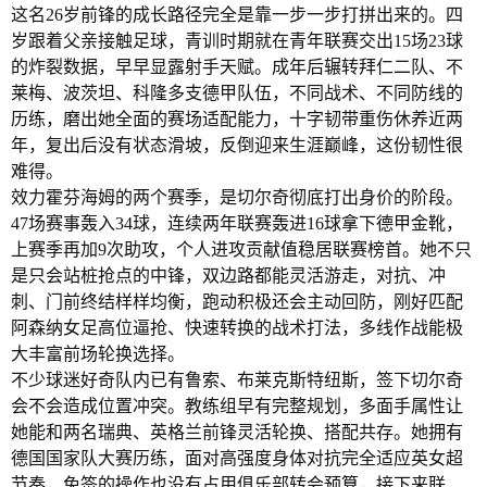
这名26岁前锋的成长路径完全是靠一步一步打拼出来的。四
岁跟着父亲接触足球，青训时期就在青年联赛交出15场23球
的炸裂数据，早早显露射手天赋。成年后辗转拜仁二队、不
莱梅、波茨坦、科隆多支德甲队伍，不同战术、不同防线的
历练，磨出她全面的赛场适配能力，十字韧带重伤休养近两
年，复出后没有状态滑坡，反倒迎来生涯巅峰，这份韧性很
难得。
效力霍芬海姆的两个赛季，是切尔奇彻底打出身价的阶段。
47场赛事轰入34球，连续两年联赛轰进16球拿下德甲金靴，
上赛季再加9次助攻，个人进攻贡献值稳居联赛榜首。她不只
是只会站桩抢点的中锋，双边路都能灵活游走，对抗、冲
刺、门前终结样样均衡，跑动积极还会主动回防，刚好匹配
阿森纳女足高位逼抢、快速转换的战术打法，多线作战能极
大丰富前场轮换选择。
不少球迷好奇队内已有鲁索、布莱克斯特纽斯，签下切尔奇
会不会造成位置冲突。教练组早有完整规划，多面手属性让
她能和两名瑞典、英格兰前锋灵活轮换、搭配共存。她拥有
德国国家队大赛历练，面对高强度身体对抗完全适应英女超
节奏，免签的操作也没有占用俱乐部转会预算，接下来联