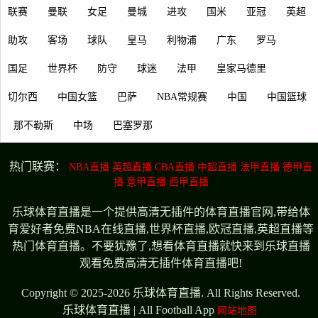
联赛
曼联
女足
曼城
进攻
国米
亚冠
英超
助攻
客场
球队
皇马
利物浦
广东
罗马
国足
世界杯
防守
球迷
法甲
皇家马德里
切尔西
中国女篮
巴萨
NBA常规赛
中国
中国篮球
那不勒斯
中场
巴塞罗那
热门联赛：
NBA直播
英超直播
CBA直播
中超直播
法甲直播
德甲直
播
意甲直播
西甲直播
乐球体育直播是一个提供高清无插件的体育直播官网,带给体
育爱好者免费NBA在线直播,世界杯直播,欧冠直播,英超直播等
热门体育直播。不要犹豫了,想看体育直播就快来到乐球直播
观看免费高清无插件体育直播吧!
Copyright © 2025-2026 乐球体育直播. All Rights Reserved.
乐球体育直播 | All Football App
网站地图