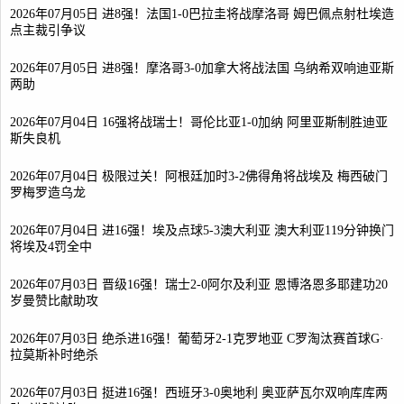
2026年07月05日 进8强！法国1-0巴拉圭将战摩洛哥 姆巴佩点射杜埃造
点主裁引争议
2026年07月05日 进8强！摩洛哥3-0加拿大将战法国 乌纳希双响迪亚斯
两助
2026年07月04日 16强将战瑞士！哥伦比亚1-0加纳 阿里亚斯制胜迪亚
斯失良机
2026年07月04日 极限过关！阿根廷加时3-2佛得角将战埃及 梅西破门
罗梅罗造乌龙
2026年07月04日 进16强！埃及点球5-3澳大利亚 澳大利亚119分钟换门
将埃及4罚全中
2026年07月03日 晋级16强！瑞士2-0阿尔及利亚 恩博洛恩多耶建功20
岁曼赞比献助攻
2026年07月03日 绝杀进16强！葡萄牙2-1克罗地亚 C罗淘汰赛首球G·
拉莫斯补时绝杀
2026年07月03日 挺进16强！西班牙3-0奥地利 奥亚萨瓦尔双响库库两