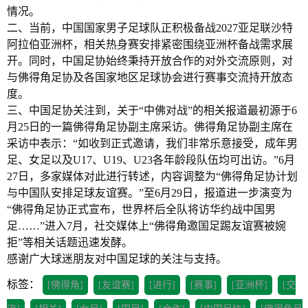
情况。
二、当前，中国国家男子足球队正积极备战2027亚足联沙特
阿拉伯亚洲杯，相关热身赛安排紧密围绕亚洲杯备战需求展
开。同时，中国足协始终秉持开放合作的对外交流原则，对
与佛得角足协及各国家地区足球协会进行赛事交流持开放态
度。
三、中国足协关注到，关于“中佛对战”的相关报道最初源于6
月25日的一篇佛得角足协副主席采访。佛得角足协副主席在
采访中表示：“如收到正式邀请，我们非常乐意接受，成年男
足、女足以及U17、U19、U23各年龄段队伍均可出访。”6月
27日，多家媒体对此进行转述，内容调整为“佛得角足协计划
与中国队安排足球友谊赛。”至6月29日，报道进一步演变为
“佛得角足协正式宣布，世界杯后全队将访华约战中国男
足……”进入7月，社交媒体上“佛得角邀国足踢友谊赛被婉
拒”等相关话题迅速发酵。
感谢广大球迷朋友对中国足球的关注与支持。
标签：
[佛得角]
[友谊赛]
[进行]
[赛事]
[亚洲杯]
[交