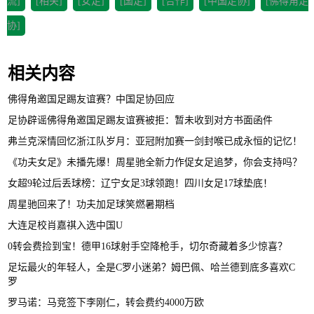
流]
[相关]
[女足]
[国足]
[合作]
[中国足协]
[佛得角足
协]
相关内容
佛得角邀国足踢友谊赛？中国足协回应
足协辟谣佛得角邀国足踢友谊赛被拒：暂未收到对方书面函件
弗兰克深情回忆浙江队岁月：亚冠附加赛一剑封喉已成永恒的记忆！
《功夫女足》未播先爆！周星驰全新力作促女足追梦，你会支持吗？
女超9轮过后丢球榜：辽宁女足3球领跑！四川女足17球垫底！
周星驰回来了！功夫加足球笑燃暑期档
大连足校肖嘉祺入选中国U
0转会费捡到宝！德甲16球射手空降枪手，切尔奇藏着多少惊喜？
足坛最火的年轻人，全是C罗小迷弟？姆巴佩、哈兰德到底多喜欢C
罗
罗马诺：马竞签下李刚仁，转会费约4000万欧