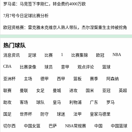
罗马诺：马竞签下李刚仁，转会费约4000万欧
7月7号今日足球比赛分析
欧冠资格赛：雷克雅未克维京人熟人带队，杰尔涅槃重生主帅被挖角
热门球队
1
NBA
消息资讯
足球
比赛
比赛集锦
欧冠
CBA
比赛录像
球员
意甲
观点评论
篮球
亚洲杯
主场
德甲
西甲
篮板
赛季
阿森纳
联赛
曼联
女足
曼城
进攻
国米
亚冠
英超
助攻
客场
球队
皇马
利物浦
广东
罗马
国足
世界杯
防守
球迷
法甲
皇家马德里
切尔西
中国女篮
巴萨
NBA常规赛
中国
中国篮球