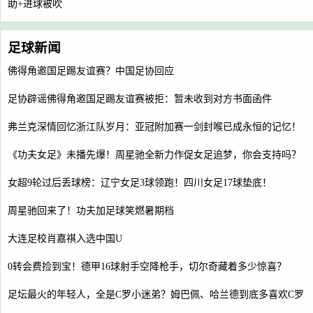
助+进球被吹
足球新闻
佛得角邀国足踢友谊赛？中国足协回应
足协辟谣佛得角邀国足踢友谊赛被拒：暂未收到对方书面函件
弗兰克深情回忆浙江队岁月：亚冠附加赛一剑封喉已成永恒的记忆！
《功夫女足》未播先爆！周星驰全新力作促女足追梦，你会支持吗？
女超9轮过后丢球榜：辽宁女足3球领跑！四川女足17球垫底！
周星驰回来了！功夫加足球笑燃暑期档
大连足校肖嘉祺入选中国U
0转会费捡到宝！德甲16球射手空降枪手，切尔奇藏着多少惊喜？
足坛最火的年轻人，全是C罗小迷弟？姆巴佩、哈兰德到底多喜欢C罗