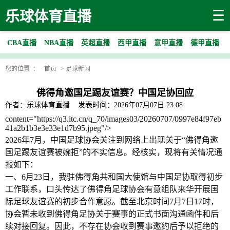
☰
乐球体育直播
CBA直播
NBA直播
英超直播
西甲直播
意甲直播
德甲直播
您的位置 ：
首页
>
足球新闻
佛得角邀国足踢友谊赛？中国足协回应
作者：乐球体育直播
发表时间：2026年07月07日 23:08
content="https://q3.itc.cn/q_70/images03/20260707/0997e84f97eb
41a2b1b3e3e33e1d7b95.jpeg"/>
2026年7月，中国足球协会关注到网络上出现关于“佛得角邀
国足踢友谊赛被婉拒”的不实信息。经核实，现将有关情况通
报如下：
一、6月23日，我驻佛得角共和国大使馆与中国足协取得初步
工作联系，口头传达了佛得角足球协会有意组队来华开展国
际足球友谊赛的初步合作意愿。截至北京时间7月7日17时，
协会暂未收到佛得角足协关于赛事的正式书面沟通函件和后
续对接回复。因此，不存在协会收到赛事邀约后予以拒绝的