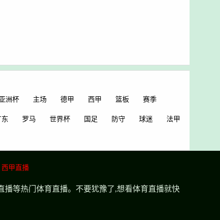
亚洲杯
主场
德甲
西甲
篮板
赛季
广东
罗马
世界杯
国足
防守
球迷
法甲
西甲直播
超直播等热门体育直播。不要犹豫了,想看体育直播就快