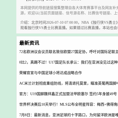
本网提供的导航链接搜集整理自各大体育赛事平台及网友补
源，欢迎以(当前页面链接、信号源名称、比赛信号链接、上
介绍：北京时间2026-07-10 07:00:00，NBA
观看独行侠VS勇士比赛直播。如果错过比赛直播，本站也
最新资讯
72名欧洲议会议员联名致信欧盟27国足协，呼吁对国际足联
0比2，真踢不过！U17国足队长承认：我们在亚洲没见过这
荣耀官宣与中国足球小将达成战略合作
AC米兰计划彻底重组防线，将清退托莫里，瞄准英葡两国脚
官方：U19国脚魏祥鑫正式加盟法甲欧塞尔 签约5年身披49号
世界杯决赛后10天举行！MLS公布全明星阵容：梅西+佛得
7月8日：最新消息，亚洲足球的十字路口，为何留洋欧洲是