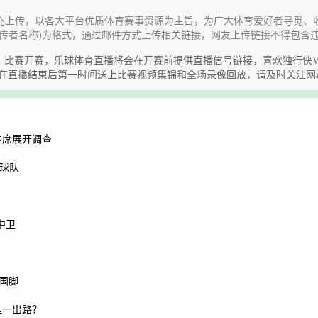
充上传，以各大平台优质体育赛事资源为主旨，为广大体育爱好者寻觅、
传者名称)为格式，通过邮件方式上传相关链接，网友上传链接不得包含
《独行侠VS勇士》比赛开赛，乐球体育直播将会在开赛前提供直播信号链接，喜欢
会在直播结束后第一时间送上比赛视频集锦和全场录像回放，请及时关注网
主席展开调查
种球队
中卫
角国脚
唯一出路？