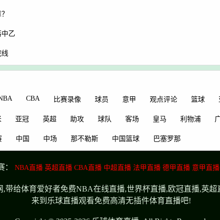
章？
落中乙
院线
NBA
CBA
比赛录像
球员
意甲
观点评论
篮球
米
亚冠
英超
助攻
球队
客场
皇马
利物浦
赛
中国
中场
那不勒斯
中国篮球
巴塞罗那
赛：
NBA直播
英超直播
CBA直播
中超直播
法甲直播
德甲直播
意甲直播
,带给体育爱好者免费NBA在线直播,世界杯直播,欧冠直播,英
来到乐球直播观看免费高清无插件体育直播吧!