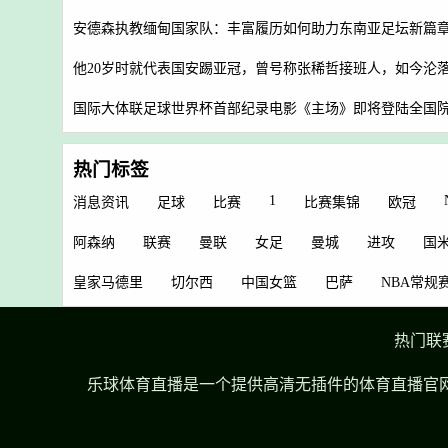
安德森执教缅甸国家队：丰富履历如何助力东南亚足坛新篇
他20岁时就代表国安踢亚冠，曾号称张稀哲接班人，如今沦
国际大体联足球世界杯首部纪录电影《主场》即将登陆全国
热门标签
1
消息资讯
足球
比赛
比赛集锦
欧冠
阿森纳
联赛
曼联
女足
曼城
进攻
国
皇家马德里
切尔西
中国女篮
巴萨
NBA常规
热门联
乐球体育直播是一个提供高清无插件的体育直播官网