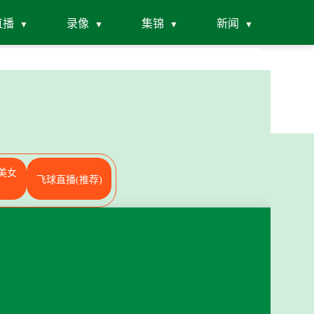
直播
录像
集锦
新闻
美女
飞球直播(推荐)