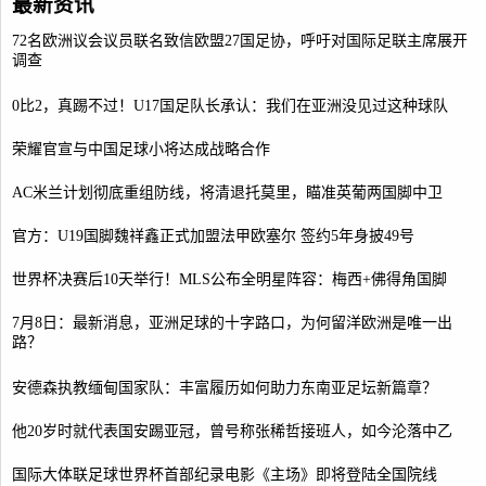
最新资讯
72名欧洲议会议员联名致信欧盟27国足协，呼吁对国际足联主席展开
调查
0比2，真踢不过！U17国足队长承认：我们在亚洲没见过这种球队
荣耀官宣与中国足球小将达成战略合作
AC米兰计划彻底重组防线，将清退托莫里，瞄准英葡两国脚中卫
官方：U19国脚魏祥鑫正式加盟法甲欧塞尔 签约5年身披49号
世界杯决赛后10天举行！MLS公布全明星阵容：梅西+佛得角国脚
7月8日：最新消息，亚洲足球的十字路口，为何留洋欧洲是唯一出
路？
安德森执教缅甸国家队：丰富履历如何助力东南亚足坛新篇章？
他20岁时就代表国安踢亚冠，曾号称张稀哲接班人，如今沦落中乙
国际大体联足球世界杯首部纪录电影《主场》即将登陆全国院线