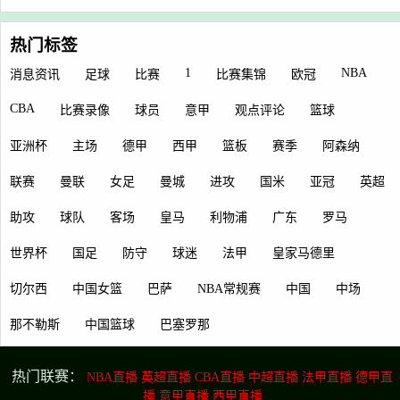
热门标签
1
NBA
消息资讯
足球
比赛
比赛集锦
欧冠
CBA
比赛录像
球员
意甲
观点评论
篮球
亚洲杯
主场
德甲
西甲
篮板
赛季
阿森纳
联赛
曼联
女足
曼城
进攻
国米
亚冠
英超
助攻
球队
客场
皇马
利物浦
广东
罗马
世界杯
国足
防守
球迷
法甲
皇家马德里
切尔西
中国女篮
巴萨
NBA常规赛
中国
中场
那不勒斯
中国篮球
巴塞罗那
热门联赛：
NBA直播
英超直播
CBA直播
中超直播
法甲直播
德甲直
播
意甲直播
西甲直播