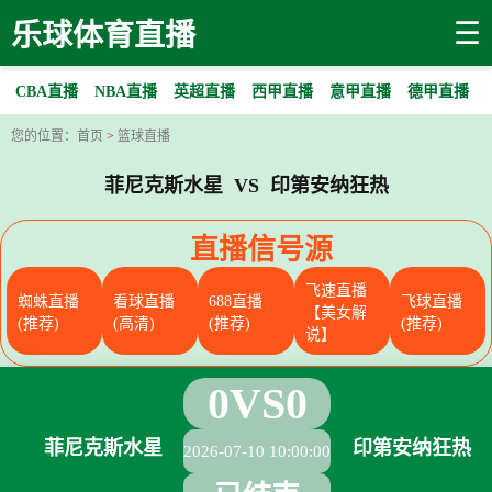
☰
乐球体育直播
CBA直播
NBA直播
英超直播
西甲直播
意甲直播
德甲直播
您的位置：
首页
>
篮球直播
菲尼克斯水星 VS 印第安纳狂热
直播信号源
飞速直播
蜘蛛直播
看球直播
688直播
飞球直播
【美女解
(推荐)
(高清)
(推荐)
(推荐)
说】
0
VS
0
菲尼克斯水星
印第安纳狂热
2026-07-10 10:00:00