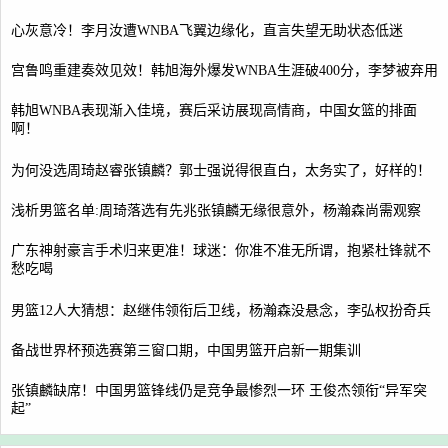
心灰意冷！李月汝遭WNBA飞翼边缘化，直言失望无助状态低迷
宫鲁鸣重建奏效见效！韩旭海外爆发WNBA生涯破400分，李梦被弃用
韩旭WNBA表现渐入佳境，赛后采访展现高情商，中国女篮的排面
啊！
为何没选周琦赵睿张镇麟？郭士强说得很直白，太务实了，好样的！
浅析男篮名单:周琦落选有先兆张镇麟无缘很意外，杨瀚森尚需观察
广东神射豪言手术归来更准！球迷：你准不准无所谓，抱紧杜锋就不
愁吃喝
男篮12人大猜想：赵继伟领衔后卫线，杨瀚森没悬念，李弘权扮奇兵
备战世界杯预选赛第三窗口期，中国男篮开启新一期集训
张镇麟缺席！中国男篮锋线仍是竞争最惨烈一环 王俊杰领衔“异军突
起”