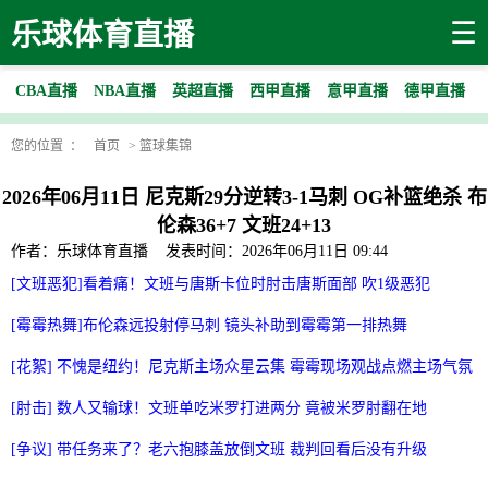
☰
乐球体育直播
CBA直播
NBA直播
英超直播
西甲直播
意甲直播
德甲直播
您的位置 ：
首页
>
篮球集锦
2026年06月11日 尼克斯29分逆转3-1马刺 OG补篮绝杀 布
伦森36+7 文班24+13
作者：乐球体育直播
发表时间：2026年06月11日 09:44
[文班恶犯]看着痛！文班与唐斯卡位时肘击唐斯面部 吹1级恶犯
[霉霉热舞]布伦森远投射停马刺 镜头补助到霉霉第一排热舞
[花絮] 不愧是纽约！尼克斯主场众星云集 霉霉现场观战点燃主场气氛
[肘击] 数人又输球！文班单吃米罗打进两分 竟被米罗肘翻在地
[争议] 带任务来了？老六抱膝盖放倒文班 裁判回看后没有升级