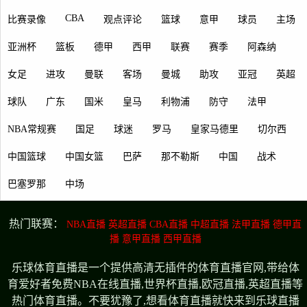
CBA
比赛录像
观点评论
篮球
意甲
球员
主场
亚洲杯
篮板
德甲
西甲
联赛
赛季
阿森纳
女足
进攻
曼联
客场
曼城
助攻
亚冠
英超
球队
广东
国米
皇马
利物浦
防守
法甲
NBA常规赛
国足
球迷
罗马
皇家马德里
切尔西
中国篮球
中国女篮
巴萨
那不勒斯
中国
战术
巴塞罗那
中场
热门联赛：
NBA直播
英超直播
CBA直播
中超直播
法甲直播
德甲直
播
意甲直播
西甲直播
乐球体育直播是一个提供高清无插件的体育直播官网,带给体
育爱好者免费NBA在线直播,世界杯直播,欧冠直播,英超直播等
热门体育直播。不要犹豫了,想看体育直播就快来到乐球直播