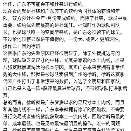
信任，广东不可能会不和杜锋进行续约。
现在看的就是杜锋和广东签下的续约合同具体的薪资和年
限。双方预计在今年7月份完成续约。而除了杜锋，球员中最
重要、续约优先度最高的是杜润旺。杜润旺作为球队副队
长，也是球队唯一的空间型锋线，是广东必须留下的球员。
不过给他顶薪显然是不值得的，一份大C或者才更加理性。
操作二：回购徐昕
这赛季广东的失败原因已经很明显了，除了外援挑选有问
题，球队缺乏足尺寸的中锋，尤其是靠谱的本土内线，才是
八强赛就惨遭淘汰的根本原因。其实广东本来就拥有非常优
秀的大中锋，那就是被球队租借到广州的徐昕。徐昕这赛季
代表广州打出了非常漂亮的数据，入选了全明星和国家队，
自己也是入选一阵+获评最具进步球员，还带领球队打进季后
赛。
总的而言，徐昕就是广东梦寐以求的足尺寸本土内线。而且
和其他内线不一样，广东本来就拥有徐昕的回购权，不需要
进行交易或者签约就能获取本土一流内线，回购徐昕是最简
单、成本最低、也是见效最快最明显的操作。唯一的问题
是，徐昕是否愿意回归广东，尤其是是否愿意在杜锋手下打