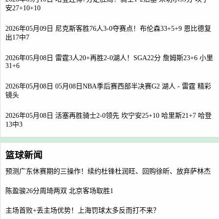
安27+10+10
2026年05月09日 尼克斯客胜76人3-0夺赛点！布伦森33+5+9 恩比德复
出17中7
2026年05月08日 雷霆3人20+再胜2-0湖人！SGA22分 詹姆斯23+6 小里
31+6
2026年05月08日 05月08日NBA季后赛西部半决赛G2 湖人 - 雷霆 精彩
镜头
2026年05月08日 活塞再胜骑士2-0领先 坎宁安25+10 哈里斯21+7 哈登
13中3
篮球新闻
预测广东休赛期的三操作！续约杜锋杜润旺、回购徐昕、放弃萨林杰
陈盈骏26分周琦两双 北京客场取胜1
主场首败+丢主场优势！上海罚球太多反而打不来？