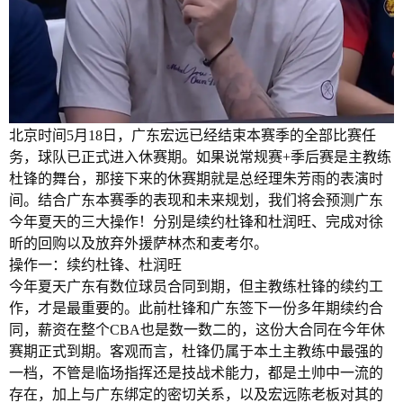
北京时间5月18日，广东宏远已经结束本赛季的全部比赛任
务，球队已正式进入休赛期。如果说常规赛+季后赛是主教练
杜锋的舞台，那接下来的休赛期就是总经理朱芳雨的表演时
间。结合广东本赛季的表现和未来规划，我们将会预测广东
今年夏天的三大操作！分别是续约杜锋和杜润旺、完成对徐
昕的回购以及放弃外援萨林杰和麦考尔。
操作一：续约杜锋、杜润旺
今年夏天广东有数位球员合同到期，但主教练杜锋的续约工
作，才是最重要的。此前杜锋和广东签下一份多年期续约合
同，薪资在整个CBA也是数一数二的，这份大合同在今年休
赛期正式到期。客观而言，杜锋仍属于本土主教练中最强的
一档，不管是临场指挥还是技战术能力，都是土帅中一流的
存在，加上与广东绑定的密切关系，以及宏远陈老板对其的