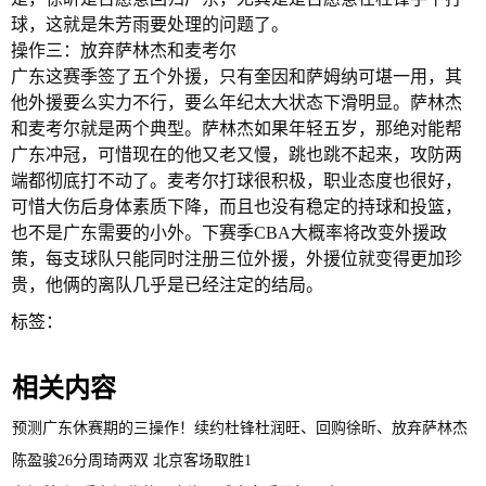
球，这就是朱芳雨要处理的问题了。
操作三：放弃萨林杰和麦考尔
广东这赛季签了五个外援，只有奎因和萨姆纳可堪一用，其
他外援要么实力不行，要么年纪太大状态下滑明显。萨林杰
和麦考尔就是两个典型。萨林杰如果年轻五岁，那绝对能帮
广东冲冠，可惜现在的他又老又慢，跳也跳不起来，攻防两
端都彻底打不动了。麦考尔打球很积极，职业态度也很好，
可惜大伤后身体素质下降，而且也没有稳定的持球和投篮，
也不是广东需要的小外。下赛季CBA大概率将改变外援政
策，每支球队只能同时注册三位外援，外援位就变得更加珍
贵，他俩的离队几乎是已经注定的结局。
标签：
相关内容
预测广东休赛期的三操作！续约杜锋杜润旺、回购徐昕、放弃萨林杰
陈盈骏26分周琦两双 北京客场取胜1