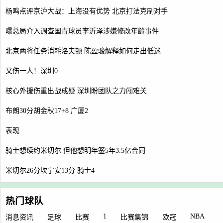
杨鸣点评京沪大战：上海没有优势 北京打法克制对手
曝总局介入调查国青球员李沂泽涉嫌修改年龄事件
北京两将任务消耗洛夫顿 陈盈骏解释如何走出低迷
又伤一人！深圳0
核心外援伤重出战成疑 深圳盼团队之力闯难关
布朗30分胡金秋17+8 广厦2
表现
骑士想续约米切尔 但他想明年签5年3.5亿合同
米切尔26分坎宁安13分 骑士4
热门球队
1
NBA
消息资讯
足球
比赛
比赛集锦
欧冠