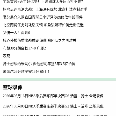
主场首败+丢主场优势！上海罚球太多反而打不来？
杨鸣点评京沪大战：上海没有优势 北京打法克制对手
曝总局介入调查国青球员李沂泽涉嫌修改年龄事件
北京两将任务消耗洛夫顿 陈盈骏解释如何走出低迷
又伤一人！深圳0
核心外援伤重出战成疑 深圳盼团队之力闯难关
布朗30分胡金秋17+8 广厦2
表现
骑士想续约米切尔 但他想明年签5年3.5亿合同
米切尔26分坎宁安13分 骑士4
篮球录像
2026年05月16日NBA季后赛东部半决赛G6 活塞 - 骑士 全场录像
2026年05月08日NBA季后赛东部半决赛G2 骑士 - 活塞 全场录像