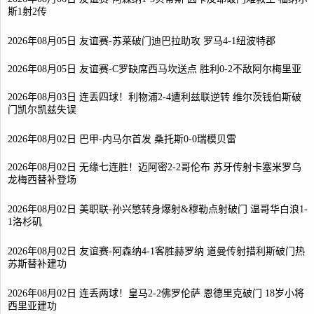
斯1射2传
2026年08月05日 友谊赛-苏莱破门迪巴拉助攻 罗马4-1纽波特郡
2026年08月05日 友谊赛-C罗缺席西马坎送点 胜利0-2不敌阿尔梅里亚
2026年08月03日 连丢四球！利物浦2-4遭利兹联逆转 维尔茨钱伯斯破
门凯尔凯兹失误
2026年08月02日 巴甲-内马尔首发 桑托斯0-0瑞模贝雷
2026年08月02日 无缘七连胜！迈阿密2-2哥伦布 苏牙传射卡塞米罗乌
龙梅西替补登场
2026年08月02日 美职联-孙兴慜转身爆射&穆勒点射破门 温哥华白浪1-
1洛杉矶
2026年08月02日 友谊赛-阿森纳4-1客胜赫罗纳 道曼传射措利斯破门热
苏斯替补建功
2026年08月02日 连丢两球！皇马2-2佛罗伦萨 恩德里克破门 18岁小将
西里亚建功