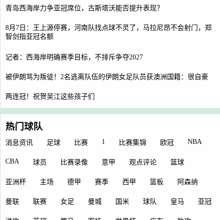
青岛西海岸力争亚冠席位，古斯塔沃能否提升表现？
8月7日：王上源停赛，河南队找点球不灵了，马拉尼昂不会射门，郑
智剑指亚冠名额
记者：西海岸明确赛季目标，不排斥争夺2027
被伊朗骂为叛徒！2名逃离队伍的伊朗女足队员获澳洲国籍：很自豪
两连冠！祝贺吴江这些孩子们
热门球队
1
NBA
消息资讯
足球
比赛
比赛集锦
欧冠
CBA
球员
比赛录像
意甲
观点评论
篮球
亚洲杯
主场
德甲
赛季
西甲
篮板
阿森纳
曼联
联赛
女足
曼城
国米
球队
皇马
亚冠