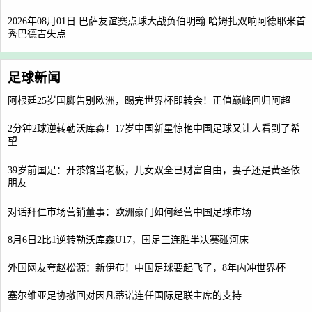
2026年08月01日 巴萨友谊赛点球大战负伯明翰 哈姆扎双响阿德耶米首
秀巴德吉失点
足球新闻
阿根廷25岁国脚告别欧洲，踢完世界杯即转会！正值巅峰回归阿超
2分钟2球逆转勒沃库森！17岁中国新星惊艳中国足球又让人看到了希
望
39岁前国足：开茶馆当老板，儿女双全已财富自由，妻子还是黄圣依
朋友
对话拜仁市场营销董事：欧洲豪门如何经营中国足球市场
8月6日2比1逆转勒沃库森U17，国足三连胜半决赛碰河床
外国网友夸赵松源：新伊布！中国足球要起飞了，8年内冲世界杯
塞尔维亚足协撤回对因凡蒂诺连任国际足联主席的支持