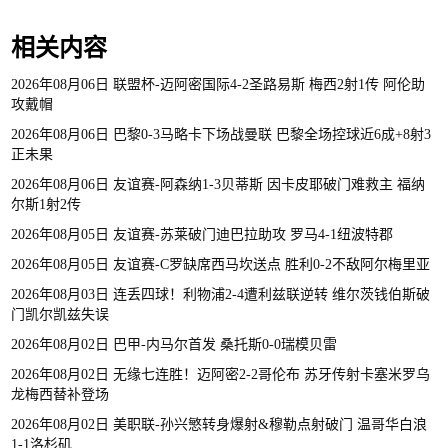
相关内容
2026年08月06日 联盟杯-迈阿密国际4-2圣路易斯 梅西2射1传 阿伦助
攻戴帽
2026年08月06日 巴黎0-3马略卡下场战曼联 巴黎全场控球近6成+8射3
正未果
2026年08月06日 友谊赛-阿森纳1-3贝蒂斯 因卡皮耶破门难救主 福纳
尔斯1射2传
2026年08月05日 友谊赛-苏莱破门迪巴拉助攻 罗马4-1纽波特郡
2026年08月05日 友谊赛-C罗缺席西马坎送点 胜利0-2不敌阿尔梅里亚
2026年08月03日 连丢四球！利物浦2-4遭利兹联逆转 维尔茨钱伯斯破
门凯尔凯兹失误
2026年08月02日 巴甲-内马尔首发 桑托斯0-0瑞模贝雷
2026年08月02日 无缘七连胜！迈阿密2-2哥伦布 苏牙传射卡塞米罗乌
龙梅西替补登场
2026年08月02日 美职联-孙兴慜转身爆射&穆勒点射破门 温哥华白浪
1-1洛杉矶