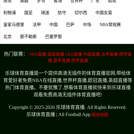
进攻
英超
罗马
客场
世界杯
广东
助攻
利物浦
国足
球迷
防守
切尔西
中国女篮
皇家马德里
法甲
中国
巴萨
中场
NBA常规赛
北京
那不勒斯
巴塞罗那
热门联赛：
NBA直播
英超直播
CBA直播
中超直播
法甲直播
德甲直
播
意甲直播
西甲直播
乐球体育直播是一个提供高清无插件的体育直播官网,带给体
育爱好者免费NBA在线直播,世界杯直播,欧冠直播,英超直播等
热门体育直播。不要犹豫了,想看体育直播就快来到乐球直播
观看免费高清无插件体育直播吧!
Copyright © 2025-2026 乐球体育直播. All Rights Reserved.
乐球体育直播 | All Football App
网站地图