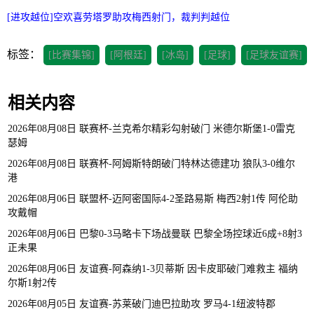
[进攻越位]空欢喜劳塔罗助攻梅西射门，裁判判越位
标签：
[比赛集锦]
[阿根廷]
[冰岛]
[足球]
[足球友谊赛]
相关内容
2026年08月08日 联赛杯-兰克希尔精彩勾射破门 米德尔斯堡1-0雷克
瑟姆
2026年08月08日 联赛杯-阿姆斯特朗破门特林达德建功 狼队3-0维尔
港
2026年08月06日 联盟杯-迈阿密国际4-2圣路易斯 梅西2射1传 阿伦助
攻戴帽
2026年08月06日 巴黎0-3马略卡下场战曼联 巴黎全场控球近6成+8射3
正未果
2026年08月06日 友谊赛-阿森纳1-3贝蒂斯 因卡皮耶破门难救主 福纳
尔斯1射2传
2026年08月05日 友谊赛-苏莱破门迪巴拉助攻 罗马4-1纽波特郡