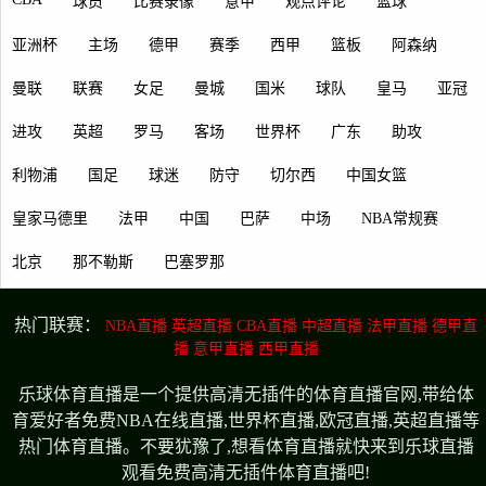
球员
比赛录像
意甲
观点评论
篮球
亚洲杯
主场
德甲
赛季
西甲
篮板
阿森纳
曼联
联赛
女足
曼城
国米
球队
皇马
亚冠
进攻
英超
罗马
客场
世界杯
广东
助攻
利物浦
国足
球迷
防守
切尔西
中国女篮
皇家马德里
法甲
中国
巴萨
中场
NBA常规赛
北京
那不勒斯
巴塞罗那
热门联赛：
NBA直播
英超直播
CBA直播
中超直播
法甲直播
德甲直
播
意甲直播
西甲直播
乐球体育直播是一个提供高清无插件的体育直播官网,带给体
育爱好者免费NBA在线直播,世界杯直播,欧冠直播,英超直播等
热门体育直播。不要犹豫了,想看体育直播就快来到乐球直播
观看免费高清无插件体育直播吧!