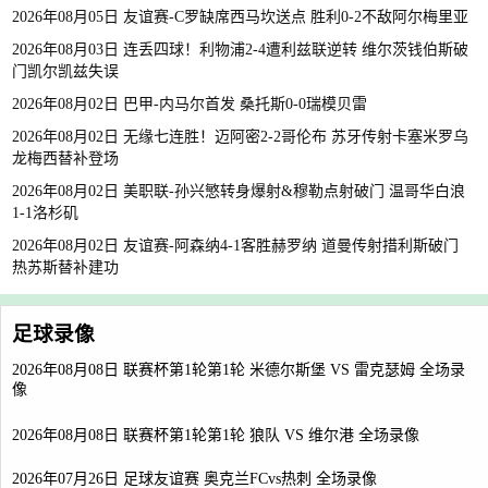
2026年08月05日 友谊赛-C罗缺席西马坎送点 胜利0-2不敌阿尔梅里亚
2026年08月03日 连丢四球！利物浦2-4遭利兹联逆转 维尔茨钱伯斯破
门凯尔凯兹失误
2026年08月02日 巴甲-内马尔首发 桑托斯0-0瑞模贝雷
2026年08月02日 无缘七连胜！迈阿密2-2哥伦布 苏牙传射卡塞米罗乌
龙梅西替补登场
2026年08月02日 美职联-孙兴慜转身爆射&穆勒点射破门 温哥华白浪
1-1洛杉矶
2026年08月02日 友谊赛-阿森纳4-1客胜赫罗纳 道曼传射措利斯破门
热苏斯替补建功
足球录像
2026年08月08日 联赛杯第1轮第1轮 米德尔斯堡 VS 雷克瑟姆 全场录
像
2026年08月08日 联赛杯第1轮第1轮 狼队 VS 维尔港 全场录像
2026年07月26日 足球友谊赛 奥克兰FCvs热刺 全场录像