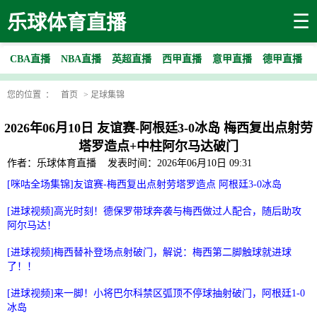
☰
乐球体育直播
CBA直播
NBA直播
英超直播
西甲直播
意甲直播
德甲直播
您的位置 ：
首页
>
足球集锦
2026年06月10日 友谊赛-阿根廷3-0冰岛 梅西复出点射劳
塔罗造点+中柱阿尔马达破门
作者：乐球体育直播
发表时间：2026年06月10日 09:31
[咪咕全场集锦]友谊赛-梅西复出点射劳塔罗造点 阿根廷3-0冰岛
[进球视频]高光时刻！德保罗带球奔袭与梅西做过人配合，随后助攻
阿尔马达！
[进球视频]梅西替补登场点射破门，解说：梅西第二脚触球就进球
了！！
[进球视频]来一脚！小将巴尔科禁区弧顶不停球抽射破门，阿根廷1-0
冰岛