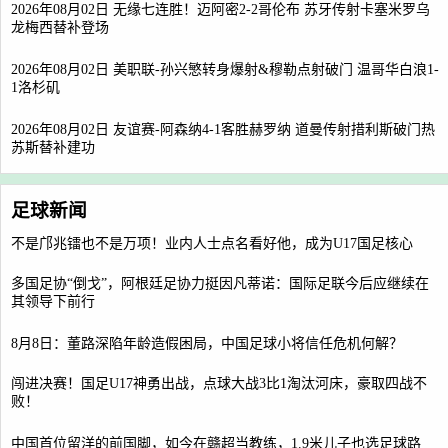
2026年08月02日 无缘七连胜！迈阿密2-2哥伦布 苏牙传射卡塞米罗乌
龙梅西替补登场
2026年08月02日 美职联-孙兴慜转身爆射&穆勒点射破门 温哥华白浪1-
1洛杉矶
2026年08月02日 友谊赛-阿森纳4-1客胜赫罗纳 道曼传射措利斯破门热
苏斯替补建功
足球新闻
不是邝兆镭也不是万项！业内人士点名看好他，成为U17国足核心
多国足协“倒戈”，阿根廷足协力挺因凡蒂诺：国际足联今后应继续在
其领导下前行
8月8日：董路深陷年龄造假困局，中国足球小将信任危机何解？
闯进决赛！国足U17神勇出战，点球大战3比1淘汰河床，豪取四战不
败！
中国首位留洋的前国脚，如今在赣超当教练，1.9米儿子也选足球路