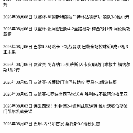
姆
2026年08月08日 联赛杯-阿姆斯特朗破门特林达德建功 狼队3-0维尔港
2026年08月06日 联盟杯-迈阿密国际4-2圣路易斯 梅西2射1传 阿伦助攻
戴帽
2026年08月06日 巴黎0-3马略卡下场战曼联 巴黎全场控球近6成+8射3
正未果
2026年08月06日 友谊赛-阿森纳1-3贝蒂斯 因卡皮耶破门难救主 福纳尔
斯1射2传
2026年08月05日 友谊赛-苏莱破门迪巴拉助攻 罗马4-1纽波特郡
2026年08月05日 友谊赛-C罗缺席西马坎送点 胜利0-2不敌阿尔梅里亚
2026年08月03日 连丢四球！利物浦2-4遭利兹联逆转 维尔茨钱伯斯破
门凯尔凯兹失误
2026年08月02日 巴甲-内马尔首发 桑托斯0-0瑞模贝雷