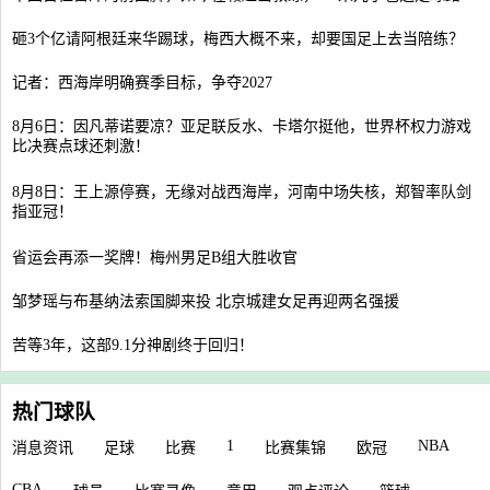
砸3个亿请阿根廷来华踢球，梅西大概不来，却要国足上去当陪练？
记者：西海岸明确赛季目标，争夺2027
8月6日：因凡蒂诺要凉？亚足联反水、卡塔尔挺他，世界杯权力游戏
比决赛点球还刺激！
8月8日：王上源停赛，无缘对战西海岸，河南中场失核，郑智率队剑
指亚冠！
省运会再添一奖牌！梅州男足B组大胜收官
邹梦瑶与布基纳法索国脚来投 北京城建女足再迎两名强援
苦等3年，这部9.1分神剧终于回归！
热门球队
1
NBA
消息资讯
足球
比赛
比赛集锦
欧冠
CBA