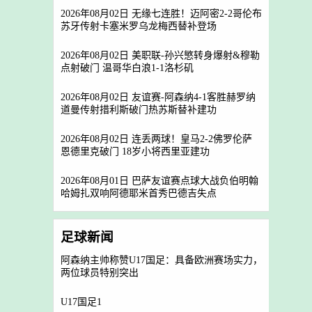
2026年08月02日 无缘七连胜！迈阿密2-2哥伦布
苏牙传射卡塞米罗乌龙梅西替补登场
2026年08月02日 美职联-孙兴慜转身爆射&穆勒
点射破门 温哥华白浪1-1洛杉矶
2026年08月02日 友谊赛-阿森纳4-1客胜赫罗纳
道曼传射措利斯破门热苏斯替补建功
2026年08月02日 连丢两球！皇马2-2佛罗伦萨
恩德里克破门 18岁小将西里亚建功
2026年08月01日 巴萨友谊赛点球大战负伯明翰
哈姆扎双响阿德耶米首秀巴德吉失点
足球新闻
阿森纳主帅称赞U17国足：具备欧洲赛场实力，
两位球员特别突出
U17国足1