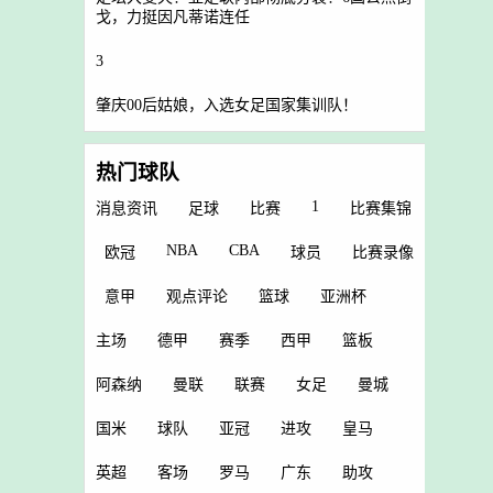
戈，力挺因凡蒂诺连任
3
肇庆00后姑娘，入选女足国家集训队！
热门球队
1
消息资讯
足球
比赛
比赛集锦
NBA
CBA
欧冠
球员
比赛录像
意甲
观点评论
篮球
亚洲杯
主场
德甲
赛季
西甲
篮板
阿森纳
曼联
联赛
女足
曼城
国米
球队
亚冠
进攻
皇马
英超
客场
罗马
广东
助攻