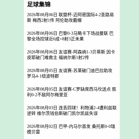
足球集锦
2026年08月06日 联盟杯-迈阿密国际4-2圣路易
斯 梅西2射1传 阿伦助攻戴帽
2026年08月06日 巴黎0-3马略卡下场战曼联 巴
黎全场控球近6成+8射3正未果
2026年08月06日 友谊赛-阿森纳1-3贝蒂斯 因卡
皮耶破门难救主 福纳尔斯1射2传
2026年08月05日 友谊赛-苏莱破门迪巴拉助攻
罗马4-1纽波特郡
2026年08月05日 友谊赛-C罗缺席西马坎送点 胜
利0-2不敌阿尔梅里亚
2026年08月03日 连丢四球！利物浦2-4遭利兹联
逆转 维尔茨钱伯斯破门凯尔凯兹失误
2026年08月02日 巴甲-内马尔首发 桑托斯0-0瑞
模贝雷