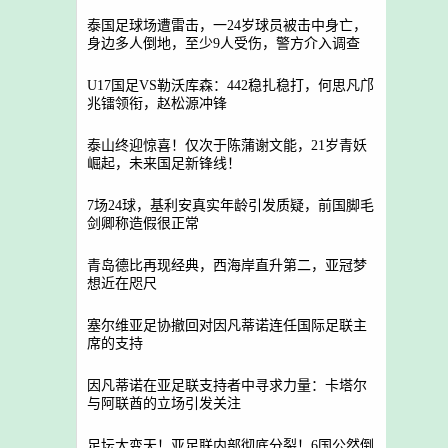
泰国足球场遭雷击，一24岁球员被击中身亡，
身边多人倒地，至少9人受伤，警方介入调查
U17国足VS勒沃库森：442稳扎稳打，何思凡邝
兆镭领衔，赵松源冲锋
泰山终迎惊喜！仅次于陈蒲谢文能，21岁青妖
崛起，未来国足新锋线！
7场24球，基利安真实年龄引发质疑，前国脚毛
剑卿称造假很正常
青岛德比再现经典，西海岸直升第二，亚冠梦
想近在咫尺
塞尔维亚足协撤回对因凡蒂诺连任国际足联主
席的支持
因凡蒂诺在亚足联支持者中寻求力量：卡塔尔
与阿联酋的立场引发关注
足坛大变天！亚足联内部彻底分裂！6国公然倒