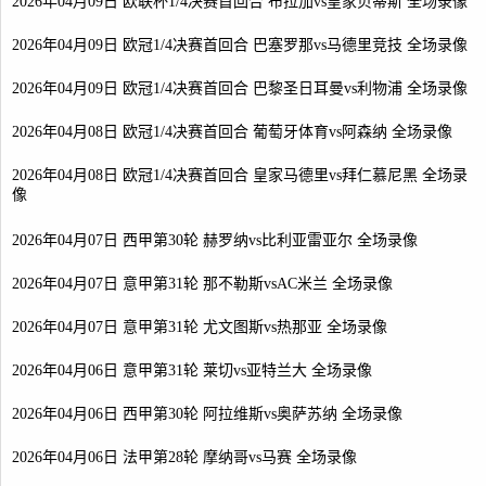
2026年04月09日 欧联杯1/4决赛首回合 布拉加vs皇家贝蒂斯 全场录像
2026年04月09日 欧冠1/4决赛首回合 巴塞罗那vs马德里竞技 全场录像
2026年04月09日 欧冠1/4决赛首回合 巴黎圣日耳曼vs利物浦 全场录像
2026年04月08日 欧冠1/4决赛首回合 葡萄牙体育vs阿森纳 全场录像
2026年04月08日 欧冠1/4决赛首回合 皇家马德里vs拜仁慕尼黑 全场录
像
2026年04月07日 西甲第30轮 赫罗纳vs比利亚雷亚尔 全场录像
2026年04月07日 意甲第31轮 那不勒斯vsAC米兰 全场录像
2026年04月07日 意甲第31轮 尤文图斯vs热那亚 全场录像
2026年04月06日 意甲第31轮 莱切vs亚特兰大 全场录像
2026年04月06日 西甲第30轮 阿拉维斯vs奥萨苏纳 全场录像
2026年04月06日 法甲第28轮 摩纳哥vs马赛 全场录像