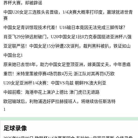
界杯大赛，却被辟谣
中国U20女足三连胜头名晋级，1/4决赛大概率打印度，赢球就进世青
赛
中国女足青训惊现技术代差！U16输日本竟因无法完成三脚传球？
肖亚飞29分钟远射破门，U20中国女足1比0力克泰国挺进亚洲杯八强
亚足联严惩！中国女足15分钟遭2次误判，裁判黑料被扒，铁证如山
中国台北1
原来她已去世8年，助力中国女足登顶亚洲，嫁美国丈夫，中年患癌
重罚！米特里策被停赛4场罚款4万元 浙江队对其再罚6万欧
U20女足亚洲杯1/4决赛：中国VS乌兹 朝鲜PK澳大利亚
中超前瞻：海港申花上演沪上德比 津门虎已无退路
欧冠输球后，利物浦选好萨拉赫接班人，将继续信任斯洛特
1
足球录像