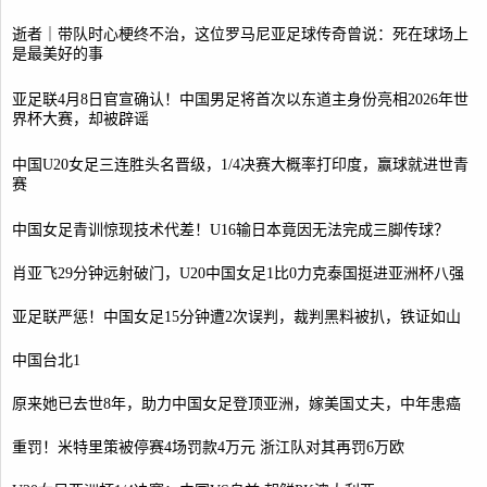
逝者｜带队时心梗终不治，这位罗马尼亚足球传奇曾说：死在球场上
是最美好的事
亚足联4月8日官宣确认！中国男足将首次以东道主身份亮相2026年世
界杯大赛，却被辟谣
中国U20女足三连胜头名晋级，1/4决赛大概率打印度，赢球就进世青
赛
中国女足青训惊现技术代差！U16输日本竟因无法完成三脚传球？
肖亚飞29分钟远射破门，U20中国女足1比0力克泰国挺进亚洲杯八强
亚足联严惩！中国女足15分钟遭2次误判，裁判黑料被扒，铁证如山
中国台北1
原来她已去世8年，助力中国女足登顶亚洲，嫁美国丈夫，中年患癌
重罚！米特里策被停赛4场罚款4万元 浙江队对其再罚6万欧