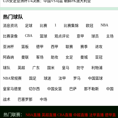
U20女足亚洲杯1/4决赛：中国VS乌兹 朝鲜PK澳大利亚
热门球队
1
NBA
消息资讯
足球
比赛
比赛集锦
欧冠
CBA
比赛录像
篮球
观点评论
意甲
球员
主场
亚洲杯
篮板
德甲
西甲
联赛
赛季
进攻
阿森纳
曼联
客场
助攻
女足
曼城
亚冠
球队
英超
广东
国米
皇马
防守
利物浦
NBA常规赛
国足
球迷
法甲
罗马
中国篮球
皇家马德里
切尔西
中国女篮
巴萨
那不勒斯
中国
战术
巴塞罗那
中场
热门联赛：
NBA直播
英超直播
CBA直播
中超直播
法甲直播
德甲直