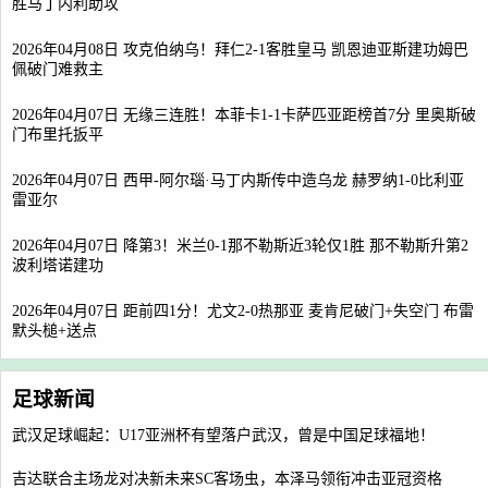
胜马丁内利助攻
2026年04月08日 攻克伯纳乌！拜仁2-1客胜皇马 凯恩迪亚斯建功姆巴
佩破门难救主
2026年04月07日 无缘三连胜！本菲卡1-1卡萨匹亚距榜首7分 里奥斯破
门布里托扳平
2026年04月07日 西甲-阿尔瑙·马丁内斯传中造乌龙 赫罗纳1-0比利亚
雷亚尔
2026年04月07日 降第3！米兰0-1那不勒斯近3轮仅1胜 那不勒斯升第2
波利塔诺建功
2026年04月07日 距前四1分！尤文2-0热那亚 麦肯尼破门+失空门 布雷
默头槌+送点
足球新闻
武汉足球崛起：U17亚洲杯有望落户武汉，曾是中国足球福地！
吉达联合主场龙对决新未来SC客场虫，本泽马领衔冲击亚冠资格