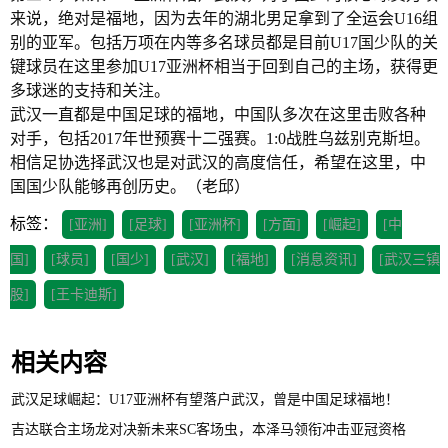
来说，绝对是福地，因为去年的湖北男足拿到了全运会U16组
别的亚军。包括万项在内等多名球员都是目前U17国少队的关
键球员在这里参加U17亚洲杯相当于回到自己的主场，获得更
多球迷的支持和关注。
武汉一直都是中国足球的福地，中国队多次在这里击败各种
对手，包括2017年世预赛十二强赛。1:0战胜乌兹别克斯坦。
相信足协选择武汉也是对武汉的高度信任，希望在这里，中
国国少队能够再创历史。（老邱）
标签：
[亚洲]
[足球]
[亚洲杯]
[方面]
[崛起]
[中
国]
[球员]
[国少]
[武汉]
[福地]
[消息资讯]
[武汉三镇
股]
[王卡迪斯]
相关内容
武汉足球崛起：U17亚洲杯有望落户武汉，曾是中国足球福地！
吉达联合主场龙对决新未来SC客场虫，本泽马领衔冲击亚冠资格