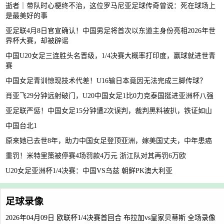
逝者｜带队时心梗终不治，这位罗马尼亚足球传奇曾说：死在球场上
是最美好的事
亚足联4月8日官宣确认！中国男足将首次以东道主身份亮相2026年世
界杯大赛，却被辟谣
中国U20女足三连胜头名晋级，1/4决赛大概率打印度，赢球就进世青
赛
中国女足青训惊现技术代差！U16输日本竟因无法完成三脚传球？
肖亚飞29分钟远射破门，U20中国女足1比0力克泰国挺进亚洲杯八强
亚足联严惩！中国女足15分钟遭2次误判，裁判黑料被扒，铁证如山
中国台北1
原来她已去世8年，助力中国女足登顶亚洲，嫁美国丈夫，中年患癌
重罚！米特里策被停赛4场罚款4万元 浙江队对其再罚6万欧
U20女足亚洲杯1/4决赛：中国VS乌兹 朝鲜PK澳大利亚
足球录像
2026年04月09日 欧联杯1/4决赛首回合 布拉加vs皇家贝蒂斯 全场录像