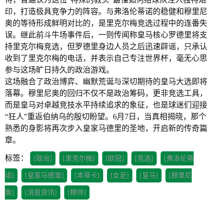
印，打造极具竞争力的阵容。与弗洛伦蒂诺的稳健和穆里尼
奥的等待形成鲜明对比的，是里克尔梅竞选过程中的连番失
误。继此前斗牛场事件后，一则传闻称皇马核心罗德里将支
持里克尔梅竞选，但罗德里身边人员之后迅速辟谣，只承认
收到了里克尔梅的电话，并表示自己专注世界杯，毫无心思
参与这场旷日持久的政治游戏。
这场融合了政治博弈、幽默荒诞与深切期待的皇马大选即将
落幕。穆里尼奥的回归不仅不是政治筹码，更非竞选工具，
而是皇马对卓越竞技水平持续追求的象征，也是球迷们迎接
“狂人”重返伯纳乌的殷切盼望。6月7日，当真相揭晓，那个
熟悉的身影将再次步入皇家马德里的圣地，开启新的传奇篇
章。
标签：
[政治]
[里克尔梅]
[欧冠]
[竞选]
[弗洛伦蒂
诺]
[皇家马德里]
[本菲卡]
[女足]
[皇马]
[穆里尼
奥]
[消息资讯]
[穆帅]