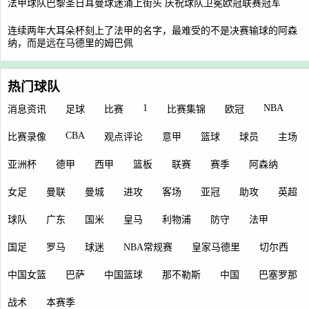
法甲球队巴黎圣日耳曼球迷涌上街头 庆祝球队卫冕欧冠联赛冠军
连续两年大耳朵杯刻上了法甲的名字，最难受的不是决赛输球的阿森
纳，而是远在马德里的姆巴佩
热门球队
1
NBA
消息资讯
足球
比赛
比赛集锦
欧冠
CBA
比赛录像
观点评论
意甲
篮球
球员
主场
亚洲杯
德甲
西甲
篮板
联赛
赛季
阿森纳
女足
曼联
曼城
进攻
客场
亚冠
助攻
英超
球队
广东
国米
皇马
利物浦
防守
法甲
国足
罗马
球迷
NBA常规赛
皇家马德里
切尔西
中国女篮
巴萨
中国篮球
那不勒斯
中国
巴塞罗那
战术
本赛季