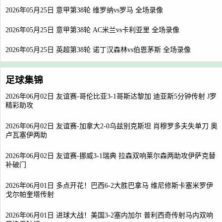
2026年05月25日 意甲第38轮 维罗纳vs罗马 全场录像
2026年05月25日 意甲第38轮 AC米兰vs卡利亚里 全场录像
2026年05月25日 英超第38轮 诺丁汉森林vs伯恩茅斯 全场录像
足球集锦
2026年06月02日 友谊赛-哥伦比亚3-1哥斯达黎加 迪亚斯5分钟传射 J罗
精彩助攻
2026年06月02日 友谊赛-加拿大2-0乌兹别克斯坦 肖穆罗多夫失单刀 奥
卢瓦塞伊两助
2026年06月02日 友谊赛-挪威3-1瑞典 拉森双响莱尔森两助攻伊萨克替
补破门
2026年06月01日 多点开花！巴西6-2大胜巴拿马 维尼修斯卡塞米罗伊
戈尔帕奎塔传射
2026年06月01日 进球大战！美国3-2塞内加尔 普利西奇传射马内双响