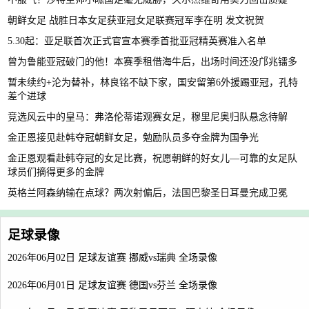
朝鲜女足 战胜日本女足获亚冠女足联赛冠军李在明 发文祝贺
5.30起：亚足联首次正式官宣本赛季首批亚冠精英赛准入名单
曾为鲁能亚冠破门的他！本赛季租借海牛后，出场时间还没邝兆镭多
暂未续约+沦为替补，林良铭不缺下家，国安留第6外援踢亚冠，孔特
差个进球
竞选风云中的皇马：弗洛伦蒂诺观赛女足，穆里尼奥归队悬念待解
金正恩接见赴韩夺冠朝鲜女足，勉励队员多夺金牌为国争光
金正恩观看赴韩夺冠的女足比赛，祝愿朝鲜的好女儿—可靠的女足队
球员们摘得更多的金牌
英格兰阿森纳输在点球？两次射偏后，法国巴黎圣日耳曼完成卫冕
足球录像
2026年06月02日 足球友谊赛 挪威vs瑞典 全场录像
2026年06月01日 足球友谊赛 德国vs芬兰 全场录像