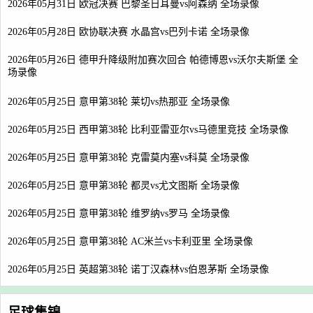
2026年05月31日 欧冠决赛 巴黎圣日耳曼vs阿森纳 全场录像
2026年05月28日 欧协联决赛 水晶宫vs巴列卡诺 全场录像
2026年05月26日 德甲升降级附加赛次回合 帕德博恩vs沃尔夫斯堡 全
场录像
2026年05月25日 意甲第38轮 莱切vs热那亚 全场录像
2026年05月25日 西甲第38轮 比利亚雷亚尔vs马德里竞技 全场录像
2026年05月25日 意甲第38轮 克雷莫内塞vs科莫 全场录像
2026年05月25日 意甲第38轮 都灵vs尤文图斯 全场录像
2026年05月25日 意甲第38轮 维罗纳vs罗马 全场录像
2026年05月25日 意甲第38轮 AC米兰vs卡利亚里 全场录像
2026年05月25日 英超第38轮 诺丁汉森林vs伯恩茅斯 全场录像
足球集锦