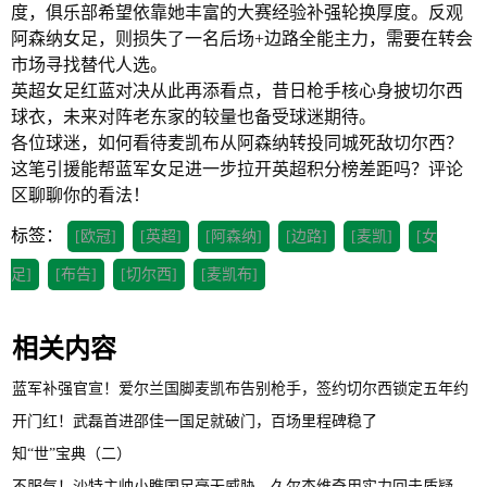
度，俱乐部希望依靠她丰富的大赛经验补强轮换厚度。反观
阿森纳女足，则损失了一名后场+边路全能主力，需要在转会
市场寻找替代人选。
英超女足红蓝对决从此再添看点，昔日枪手核心身披切尔西
球衣，未来对阵老东家的较量也备受球迷期待。
各位球迷，如何看待麦凯布从阿森纳转投同城死敌切尔西？
这笔引援能帮蓝军女足进一步拉开英超积分榜差距吗？评论
区聊聊你的看法！
标签：
[欧冠]
[英超]
[阿森纳]
[边路]
[麦凯]
[女
足]
[布告]
[切尔西]
[麦凯布]
相关内容
蓝军补强官宣！爱尔兰国脚麦凯布告别枪手，签约切尔西锁定五年约
开门红！武磊首进邵佳一国足就破门，百场里程碑稳了
知“世”宝典（二）
不服气！沙特主帅小瞧国足毫无威胁，久尔杰维奇用实力回击质疑