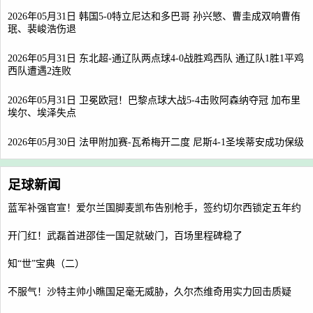
2026年05月31日 韩国5-0特立尼达和多巴哥 孙兴慜、曹圭成双响曹侑
珉、裴峻浩伤退
2026年05月31日 东北超-通辽队两点球4-0战胜鸡西队 通辽队1胜1平鸡
西队遭遇2连败
2026年05月31日 卫冕欧冠！巴黎点球大战5-4击败阿森纳夺冠 加布里
埃尔、埃泽失点
2026年05月30日 法甲附加赛-瓦希梅开二度 尼斯4-1圣埃蒂安成功保级
足球新闻
蓝军补强官宣！爱尔兰国脚麦凯布告别枪手，签约切尔西锁定五年约
开门红！武磊首进邵佳一国足就破门，百场里程碑稳了
知“世”宝典（二）
不服气！沙特主帅小瞧国足毫无威胁，久尔杰维奇用实力回击质疑