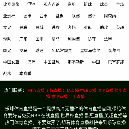
CBA
比赛录像
观点评论
意甲
篮球
球员
主场
亚洲杯
德甲
西甲
篮板
联赛
赛季
阿森纳
女足
曼联
曼城
进攻
客场
亚冠
助攻
英超
球队
广东
国米
皇马
利物浦
防守
法甲
国足
罗马
球迷
NBA常规赛
皇家马德里
切尔西
中国女篮
巴萨
中国篮球
那不勒斯
中国
巴塞罗那
战术
本赛季
热门联赛：
NBA直播
英超直播
CBA直播
中超直播
法甲直播
德甲直
播
意甲直播
西甲直播
乐球体育直播是一个提供高清无插件的体育直播官网,带给体
育爱好者免费NBA在线直播,世界杯直播,欧冠直播,英超直播等
热门体育直播。不要犹豫了,想看体育直播就快来到乐球直播