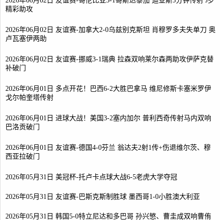
2026年06月02日 友谊赛-哥伦比亚3-1哥斯达黎加 迪亚斯5分钟传射 J罗
精彩助攻
2026年06月02日 友谊赛-加拿大2-0乌兹别克斯坦 肖穆罗多夫失单刀 奥
卢瓦塞伊两助
2026年06月02日 友谊赛-挪威3-1瑞典 拉森双响莱尔森两助攻伊萨克替
补破门
2026年06月01日 多点开花！巴西6-2大胜巴拿马 维尼修斯卡塞米罗伊
戈尔帕奎塔传射
2026年06月01日 进球大战！美国3-2塞内加尔 普利西奇传射马内双响
巴洛贡破门
2026年06月01日 友谊赛-德国4-0芬兰 翁达夫2射1传+伤退维尔茨、穆
西亚拉破门
2026年05月31日 美冠杯-托卢卡点球大战6-5老虎大学夺冠
2026年05月31日 友谊赛-巴斯克斯制胜球 墨西哥1-0小胜澳大利亚
2026年05月31日 韩国5-0特立尼达和多巴哥 孙兴慜、曹圭成双响曹侑