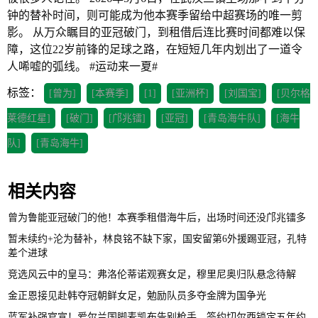
钟的替补时间，则可能成为他本赛季留给中超赛场的唯一剪
影。 从万众瞩目的亚冠破门，到租借后连比赛时间都难以保
障，这位22岁前锋的足球之路，在短短几年内划出了一道令
人唏嘘的弧线。 #运动来一夏#
标签：
[曾为]
[本赛季]
[1]
[亚洲杯]
[刘国宝]
[贝尔格
莱德红星]
[破门]
[邝兆镭]
[亚冠]
[青岛海牛队]
[海牛
队]
[青岛海牛]
相关内容
曾为鲁能亚冠破门的他！本赛季租借海牛后，出场时间还没邝兆镭多
暂未续约+沦为替补，林良铭不缺下家，国安留第6外援踢亚冠，孔特
差个进球
竞选风云中的皇马：弗洛伦蒂诺观赛女足，穆里尼奥归队悬念待解
金正恩接见赴韩夺冠朝鲜女足，勉励队员多夺金牌为国争光
蓝军补强官宣！爱尔兰国脚麦凯布告别枪手，签约切尔西锁定五年约