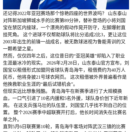
还记得2022年亚冠赛场那个惊艳四座的世界波吗？ 山东泰山
对阵新加坡狮城水手的比赛第89分钟，替补登场的小将刘国
宝在禁区内接球，一个漂亮的假动作晃开防守，左脚爆射直
挂死角。 这个进球不仅帮助球队将比分追成2比3，更让这位
2003年出生的前锋一战成名，被无数球迷视为鲁能青训的又
一颗希望之星。
然而，仅仅四年之后，这位昔日的“亚冠英雄”却陷入了职业
生涯最冰冷的现实。 2026年2月28日，山东泰山官方宣布，刘
国宝以租借形式加盟同省球队青岛海牛，租借费约为40万人
民币，他将身披21号球衣网页。 这次租借被外界普遍看作是
他挽救职业生涯的“最后试错机会”。
但现实远比想象残酷。 青岛海牛在新赛季进行了大规模换
血，一口气引进了10名内援和5名外援，球队身价创下近年新
高。 在这支兵强马壮的队伍里，刘国宝几乎找不到自己的位
置。 整个2026赛季中超联赛开打后，他长时间消失在比赛名
单之外。
直到5月6日联赛第10轮，青岛海牛客场对阵武汉三镇的比赛