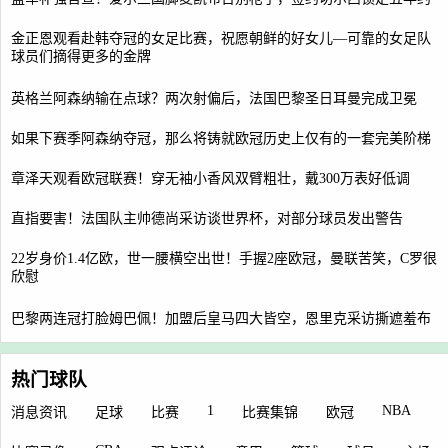
金正恩观看赴韩夺冠的女足比赛，祝愿朝鲜的好女儿—可靠的女足队
球员们摘得更多的金牌
英格兰阿森纳输在点球？两次射偏后，法国巴黎圣日耳曼完成卫冕
如果下赛季阿森纳夺冠，那么将铸就欧冠历史上仅有的一套完美阶梯
章泽天观看欧冠联赛！穿无袖小香风双臂粗壮，戴300万表好低调
直指要害！法国队主帅德尚采访谈世界杯，对部分球员发出警告
22岁身价1.4亿欧，世一腰横空出世！手握2座欧冠，曼联苦笑，C罗很
欣慰
巴黎两连冠打脸姆巴佩！加盟后皇马四大皆空，恩里克采访撕遮羞布
热门球队
1
NBA
消息资讯
足球
比赛
比赛集锦
欧冠