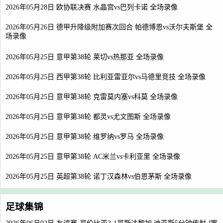
2026年05月28日 欧协联决赛 水晶宫vs巴列卡诺 全场录像
2026年05月26日 德甲升降级附加赛次回合 帕德博恩vs沃尔夫斯堡 全
场录像
2026年05月25日 意甲第38轮 莱切vs热那亚 全场录像
2026年05月25日 西甲第38轮 比利亚雷亚尔vs马德里竞技 全场录像
2026年05月25日 意甲第38轮 克雷莫内塞vs科莫 全场录像
2026年05月25日 意甲第38轮 都灵vs尤文图斯 全场录像
2026年05月25日 意甲第38轮 维罗纳vs罗马 全场录像
2026年05月25日 意甲第38轮 AC米兰vs卡利亚里 全场录像
2026年05月25日 英超第38轮 诺丁汉森林vs伯恩茅斯 全场录像
足球集锦