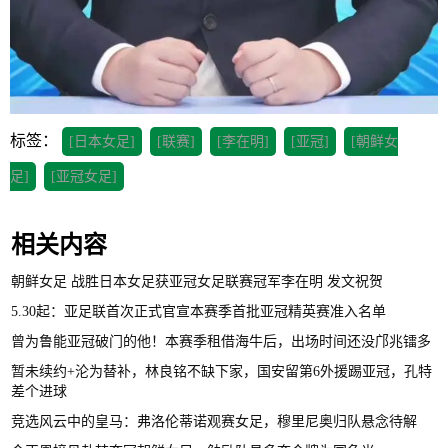
标签：
[日本女足]
[联赛]
[李在明]
[亚冠]
[朝鲜女
足]
[亚冠女足]
相关内容
朝鲜女足 战胜日本女足获亚冠女足联赛冠军李在明 发文祝贺
5.30起：亚足联首次正式官宣本赛季首批亚冠精英赛准入名单
曾为鲁能亚冠破门的他！本赛季租借海牛后，出场时间还没邝兆镭多
暂未续约+沦为替补，林良铭不缺下家，国安留第6外援踢亚冠，孔特
差个进球
竞选风云中的皇马：弗洛伦蒂诺观赛女足，穆里尼奥归队悬念待解