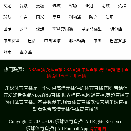
女足
曼联
曼城
进攻
客场
亚冠
助攻
英超
球队
广东
国米
皇马
利物浦
防守
法甲
国足
罗马
球迷
NBA常规赛
皇家马德里
切尔西
中国女篮
巴萨
中国篮球
那不勒斯
中国
巴塞罗那
战术
本赛季
热门联赛：
NBA直播
英超直播
CBA直播
中超直播
法甲直播
德甲直
播
意甲直播
西甲直播
乐球体育直播是一个提供高清无插件的体育直播官网,带给体
育爱好者免费NBA在线直播,世界杯直播,欧冠直播,英超直播等
热门体育直播。不要犹豫了,想看体育直播就快来到乐球直播
观看免费高清无插件体育直播吧!
Copyright © 2025-2026 乐球体育直播. All Rights Reserved.
乐球体育直播 | All Football App
网站地图