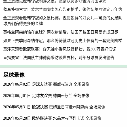
金正恩接见赴韩夺冠朝鲜女足，勉励队员多夺金牌为国争光
蓝军补强官宣！爱尔兰国脚麦凯布告别枪手，签约切尔西锁定五年约
金正恩观看赴韩夺冠的女足比赛，祝愿朝鲜的好女儿—可靠的女足队
球员们摘得更多的金牌
英格兰阿森纳输在点球？两次射偏后，法国巴黎圣日耳曼完成卫冕
如果下赛季阿森纳夺冠，那么将铸就欧冠历史上仅有的一套完美阶梯
章泽天观看欧冠联赛！穿无袖小香风双臂粗壮，戴300万表好低调
直指要害！法国队主帅德尚采访谈世界杯，对部分球员发出警告
足球录像
2026年06月02日 足球友谊赛 挪威vs瑞典 全场录像
2026年06月01日 足球友谊赛 德国vs芬兰 全场录像
2026年05月31日 欧冠决赛 巴黎圣日耳曼vs阿森纳 全场录像
2026年05月28日 欧协联决赛 水晶宫vs巴列卡诺 全场录像