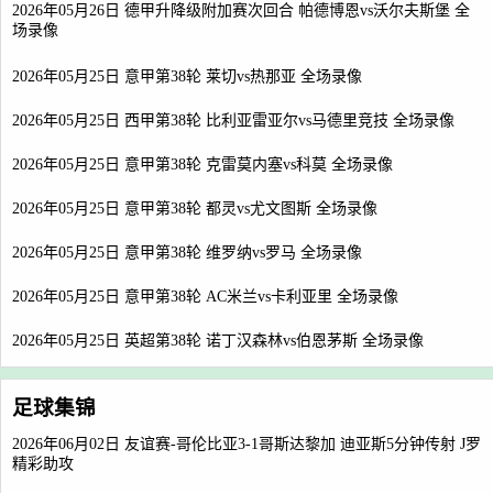
2026年05月26日 德甲升降级附加赛次回合 帕德博恩vs沃尔夫斯堡 全
场录像
2026年05月25日 意甲第38轮 莱切vs热那亚 全场录像
2026年05月25日 西甲第38轮 比利亚雷亚尔vs马德里竞技 全场录像
2026年05月25日 意甲第38轮 克雷莫内塞vs科莫 全场录像
2026年05月25日 意甲第38轮 都灵vs尤文图斯 全场录像
2026年05月25日 意甲第38轮 维罗纳vs罗马 全场录像
2026年05月25日 意甲第38轮 AC米兰vs卡利亚里 全场录像
2026年05月25日 英超第38轮 诺丁汉森林vs伯恩茅斯 全场录像
足球集锦
2026年06月02日 友谊赛-哥伦比亚3-1哥斯达黎加 迪亚斯5分钟传射 J罗
精彩助攻