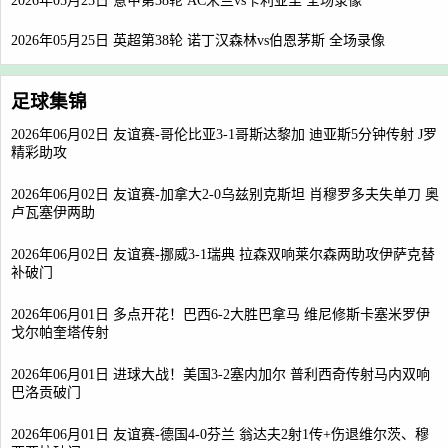
2026年05月25日 意甲第38轮 AC米兰vs卡利亚里 全场录像
2026年05月25日 英超第38轮 诺丁汉森林vs伯恩茅斯 全场录像
足球集锦
2026年06月02日 友谊赛-哥伦比亚3-1哥斯达黎加 迪亚斯5分钟传射 J罗
精彩助攻
2026年06月02日 友谊赛-加拿大2-0乌兹别克斯坦 肖穆罗多夫失单刀 奥
卢瓦塞伊两助
2026年06月02日 友谊赛-挪威3-1瑞典 拉森双响莱尔森两助攻伊萨克替
补破门
2026年06月01日 多点开花！巴西6-2大胜巴拿马 维尼修斯卡塞米罗伊
戈尔帕奎塔传射
2026年06月01日 进球大战！美国3-2塞内加尔 普利西奇传射马内双响
巴洛贡破门
2026年06月01日 友谊赛-德国4-0芬兰 翁达夫2射1传+伤退维尔茨、穆