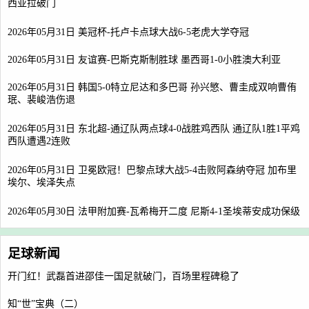
西亚拉破门
2026年05月31日 美冠杯-托卢卡点球大战6-5老虎大学夺冠
2026年05月31日 友谊赛-巴斯克斯制胜球 墨西哥1-0小胜澳大利亚
2026年05月31日 韩国5-0特立尼达和多巴哥 孙兴慜、曹圭成双响曹侑
珉、裴峻浩伤退
2026年05月31日 东北超-通辽队两点球4-0战胜鸡西队 通辽队1胜1平鸡
西队遭遇2连败
2026年05月31日 卫冕欧冠！巴黎点球大战5-4击败阿森纳夺冠 加布里
埃尔、埃泽失点
2026年05月30日 法甲附加赛-瓦希梅开二度 尼斯4-1圣埃蒂安成功保级
足球新闻
开门红！武磊首进邵佳一国足就破门，百场里程碑稳了
知“世”宝典（二）