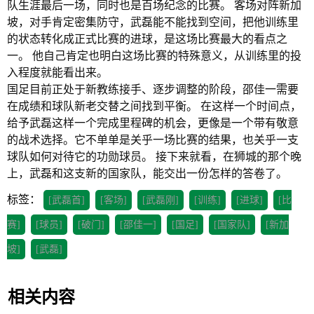
队生涯最后一场，同时也是百场纪念的比赛。 客场对阵新加
坡，对手肯定密集防守，武磊能不能找到空间，把他训练里
的状态转化成正式比赛的进球，是这场比赛最大的看点之
一。 他自己肯定也明白这场比赛的特殊意义，从训练里的投
入程度就能看出来。
国足目前正处于新教练接手、逐步调整的阶段，邵佳一需要
在成绩和球队新老交替之间找到平衡。 在这样一个时间点，
给予武磊这样一个完成里程碑的机会，更像是一个带有敬意
的战术选择。它不单单是关乎一场比赛的结果，也关乎一支
球队如何对待它的功勋球员。 接下来就看，在狮城的那个晚
上，武磊和这支新的国家队，能交出一份怎样的答卷了。
标签：
[武磊首]
[客场]
[武磊刚]
[训练]
[进球]
[比
赛]
[球员]
[破门]
[邵佳一]
[国足]
[国家队]
[新加
坡]
[武磊]
相关内容