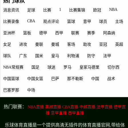
热门球队
1
NBA
消息资讯
足球
比赛
比赛集锦
欧冠
CBA
比赛录像
观点评论
篮球
意甲
球员
主场
亚洲杯
篮板
德甲
西甲
联赛
赛季
阿森纳
女足
进攻
曼联
曼城
客场
助攻
亚冠
英超
球队
广东
国米
皇马
利物浦
防守
法甲
NBA常规赛
国足
球迷
罗马
皇家马德里
切尔西
中国篮球
中国女篮
巴萨
那不勒斯
中国
战术
巴塞罗那
中场
热门联赛：
NBA直播
英超直播
CBA直播
中超直播
法甲直播
德甲直
播
意甲直播
西甲直播
乐球体育直播是一个提供高清无插件的体育直播官网,带给体