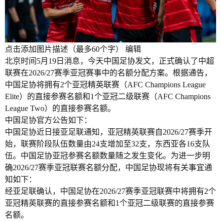
点击添加图片描述（最多60个字） 编辑
北京时间5月19日消息，今天中国足协发文，正式确认了中超
联赛在2026/27赛季亚冠赛事中的名额分配方案。根据通告，
中国足协将拥有2个亚冠精英联赛（AFC Champions League
Elite）的直接参赛名额和1个亚冠二级联赛（AFC Champions
League Two）的直接参赛名额。
中国足协官方公告如下：
中国足协近日接亚足联通知，亚冠精英联赛自2026/27赛季开
始，联赛阶段队伍数量由24支增加至32支，东西亚各16支队
伍。中国足协亚冠参赛名额数量随之发生变化。为进一步明
确2026/27赛季亚冠联赛名额分配，中国足协现将有关事宜通
知如下：
经亚足联确认，中国足协在2026/27赛季亚冠联赛中将拥有2个
亚冠精英联赛的直接参赛名额和1个亚冠二级联赛的直接参赛
名额。