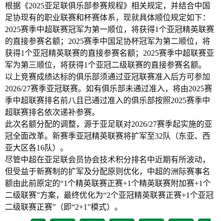
根据《2025亚足联俱乐部参赛规程》相关规定，并结合中国
足协现有的职业联赛和杯赛体系，现就具体顺位规定如下：
2025赛季中超联赛冠军为第一顺位，将获得1个亚冠精英联赛
的直接参赛名额；2025赛季中国足协杯冠军为第二顺位，将
获得1个亚冠精英联赛的直接参赛名额；2025赛季中超联赛亚
军为第三顺位，将获得1个亚冠二级联赛的直接参赛名额。
以上竞赛成绩达标的俱乐部须通过亚冠联赛准入后方可参加
2026/27赛季亚冠联赛。如有俱乐部未通过准入，将由2025赛
季中超联赛排名前八且已通过准入的俱乐部按照2025赛季中
超联赛排名依次递补参赛。
此次名额分配的调整，源于亚足联对2026/27赛季起实施的亚
冠全面改革。新赛季亚冠精英联赛将扩军至32队（东亚、西
亚大区各16队）。
尽管中超在亚足联会员协会技术积分排名中近期有所波动，
但受益于新赛制的扩军及分配原则优化，中超的洲际赛事名
额由此前原定的“1个精英联赛正赛+1个精英联赛附加赛+1个
二级联赛”方案，最终优化为“2个亚冠精英联赛正赛+1个亚冠
二级联赛正赛”（即“2+1”模式）。