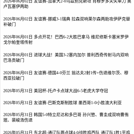
2026年06月02日 友谊赛-加拿大2-0乌兹别克斯坦 肖穆罗多夫失单刀 奥
卢瓦塞伊两助
2026年06月02日 友谊赛-挪威3-1瑞典 拉森双响莱尔森两助攻伊萨克替
补破门
2026年06月01日 多点开花！巴西6-2大胜巴拿马 维尼修斯卡塞米罗伊
戈尔帕奎塔传射
2026年06月01日 进球大战！美国3-2塞内加尔 普利西奇传射马内双响
巴洛贡破门
2026年06月01日 友谊赛-德国4-0芬兰 翁达夫2射1传+伤退维尔茨、穆
西亚拉破门
2026年05月31日 美冠杯-托卢卡点球大战6-5老虎大学夺冠
2026年05月31日 友谊赛-巴斯克斯制胜球 墨西哥1-0小胜澳大利亚
2026年05月31日 韩国5-0特立尼达和多巴哥 孙兴慜、曹圭成双响曹侑
珉、裴峻浩伤退
2026年05月31日 东北超-通辽队两点球4-0战胜鸡西队 通辽队1胜1平鸡