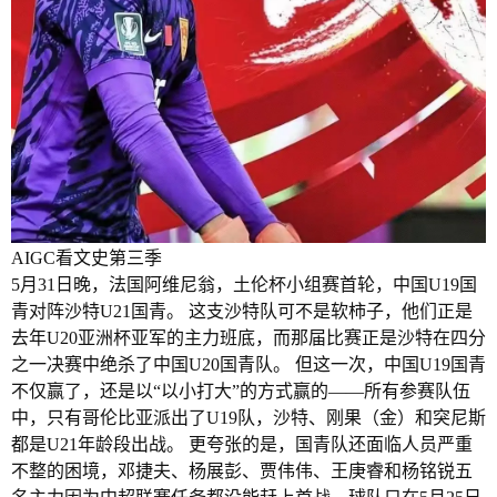
AIGC看文史第三季
5月31日晚，法国阿维尼翁，土伦杯小组赛首轮，中国U19国
青对阵沙特U21国青。 这支沙特队可不是软柿子，他们正是
去年U20亚洲杯亚军的主力班底，而那届比赛正是沙特在四分
之一决赛中绝杀了中国U20国青队。 但这一次，中国U19国青
不仅赢了，还是以“以小打大”的方式赢的——所有参赛队伍
中，只有哥伦比亚派出了U19队，沙特、刚果（金）和突尼斯
都是U21年龄段出战。 更夸张的是，国青队还面临人员严重
不整的困境，邓捷夫、杨展彭、贾伟伟、王庚睿和杨铭锐五