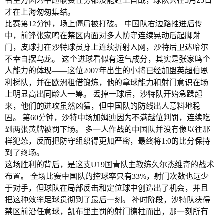
名主力因为中超联赛任务都没能赶上首战，球队只在5月25日
才在上海匆匆集结。
比赛第12分钟，场上僵局被打破。 中国队右边路推进后传
中，前锋张家鸣在禁区内面对多人防守连续晃动后起脚射
门，皮球打在沙特球员身上连续折射入网，沙特后卫达哈尔
不幸自摆乌龙。 这个进球看似有运气成分，其实是张家鸣个
人能力的体现——这位2007年出生的小将已经加盟英超伯恩
利梯队，并在欧洲租借锻炼，他的拿球能力和射门意识在场
上明显高出同龄人一筹。 丢掉一球后，沙特队开始急躁起
来，他们的进攻虽然凶猛，但中国队的防线出人意料地稳
固。 第60分钟，沙特中场加姆迪因为不满越位判罚，连续吃
到两张黄牌被罚下场。 多一人作战的中国队并没有像以往那
样犯怂，反而把防守组织得更加严密，最终将1:0的比分保持
到了终场。
这场胜利的背后，是这支U19国青队主教练久尔杰维奇的战术
布置。 全场比赛中国队的控球率只有33%，射门次数也远少
于对手，但球队在局部反击和定位球中创造出了机会，并且
把这种效率足球贯彻到了最后一刻。 补时阶段，沙特队获得
禁区前沿任意球，凯布里主罚的射门擦柱而出，那一刻所有