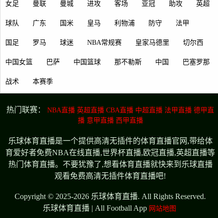
女足
曼联
曼城
进攻
客场
亚冠
助攻
英超
球队
广东
国米
皇马
利物浦
防守
法甲
国足
罗马
球迷
NBA常规赛
皇家马德里
切尔西
中国女篮
巴萨
中国篮球
那不勒斯
中国
巴塞罗那
战术
本赛季
热门联赛：
NBA直播
英超直播
CBA直播
中超直播
法甲直播
德甲直
播
意甲直播
西甲直播
乐球体育直播是一个提供高清无插件的体育直播官网,带给体
育爱好者免费NBA在线直播,世界杯直播,欧冠直播,英超直播等
热门体育直播。不要犹豫了,想看体育直播就快来到乐球直播
观看免费高清无插件体育直播吧!
Copyright © 2025-2026 乐球体育直播. All Rights Reserved.
乐球体育直播 | All Football App
网站地图