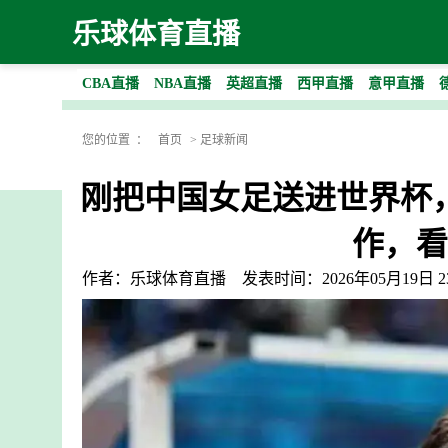
乐球体育直播
CBA直播
NBA直播
英超直播
西甲直播
意甲直播
您的位置 ：
首页
>
足球新闻
刚把中国女足送进世界杯
作，看
作者：乐球体育直播
发表时间：2026年05月19日 23