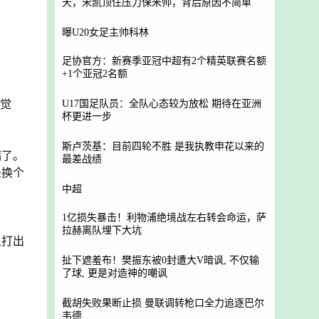
天，宋凯顶住压力保米帅，背后原因不简单
曝U20女足主帅科林
足协官方：新赛季亚冠中超有2个精英联赛名额
+1个亚冠2名额
U17国足队员：全队心态较为放松 期待在亚洲
，觉
杯更进一步
斯卢茨基：目前四轮不胜 是我执教申花以来的
病了。
最差战绩
是换个
中超
1亿损失暴击！利物浦绝境战左右转会命运，萨
拉赫离队埋下大坑
上打出
扯下遮羞布！樊振东被0封遭大V暗讽, 不仅输
了球, 更是对造神的嘲讽
截胡失败果断止损 曼联调转枪口全力追逐巴尔
韦德