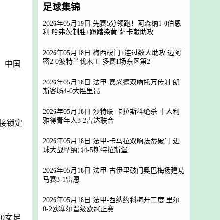
足球集锦
2026年05月19日 先赛5分领跑！阿森纳1-0伯恩
利 哈弗茨制胜+蹬踏染黄 萨卡献助攻
2026年05月18日 梅西破门+连过数人助攻 迈阿
密2-0波特兰伐木工 多赛1场东区第2
，中国
2026年05月18日 法甲-赛义德双响托万传射 朗
斯客场4-0大胜里昂
2026年05月18日 沙特联-卡拉斯科绝杀 十人利
雅得青年人3-2吉达联合
直接锁定
2026年05月18日 法甲-卡马拉双响法蒂破门 进
球大战摩纳哥4-5斯特拉斯堡
2026年05月18日 法甲-古伊里破门奥巴梅扬建功
马赛3-1雷恩
2026年05月18日 法甲-西纳约科梅开二度 里尔
0-2欧塞尔晋级欧冠正赛
0女足