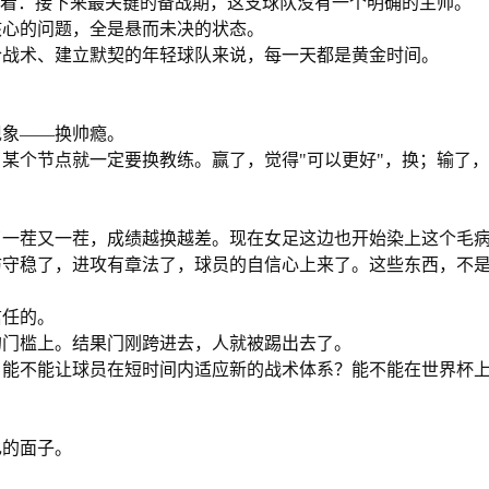
味着：接下来最关键的备战期，这支球队没有一个明确的主帅。
核心的问题，全是悬而未决的状态。
合战术、建立默契的年轻球队来说，每一天都是黄金时间。
现象——换帅瘾。
某个节点就一定要换教练。赢了，觉得"可以更好"，换；输了
了一茬又一茬，成绩越换越差。现在女足这边也开始染上这个毛
防守稳了，进攻有章法了，球员的自信心上来了。这些东西，不
信任的。
的门槛上。结果门刚跨进去，人就被踢出去了。
？能不能让球员在短时间内适应新的战术体系？能不能在世界杯
己的面子。