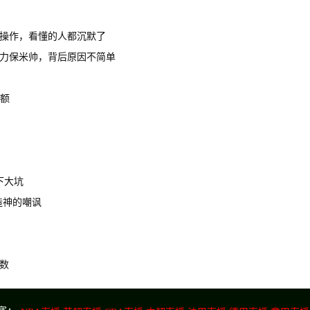
操作，看懂的人都沉默了
压力保米帅，背后原因不简单
名额
下大坑
造神的嘲讽
数