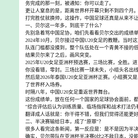
务完成的那一刻，被通知：你可以走了。
更让人窒息的是，距离世界杯开幕只剩不到四个月
打完胜仗就换帅，这操作，中国足球还真是从来不
一、贝尔这一年多，到底干了什么？
先别急着骂中国足协，咱们先看看贝尔交出的成绩
2024年10月，贝尔接过中国U20女足的教鞭。当
队连门槛都没摸到，整个队伍处在一个青黄不接的
结果贝尔来了之后，画风突变。
2025年U20女足亚洲杯预选赛，三场比赛，全胜。
你没看错，零封。三场比赛一球未失，小组头名出
然后是2026年泰国U20女足亚洲杯正赛。小组赛
了世界杯入场券。
时隔八年，中国U20女足重返世界舞台。
这份成绩单，放在任何一个国家的足球协会面前，
"综合评估后认为训练质量、临场指挥和战术打法仍
翻译成人话就是：你干得不错，但我们觉得还能更
二、半决赛输给日本，成了"原罪"？
很多人看完这条新闻，第一反应是：是不是因为半
确实，贝尔带队在亚洲杯半决赛0比2不敌日本，没能