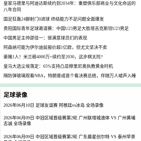
皇家马德里与阿迪达斯续约到2034年：重塑俱乐部商业与文化命运的
八年合同
国足狂轰24脚射门0进球 终结能力不足问题全面爆发
贵阳国际青年足球邀请赛：中国U23男足大胜塔吉克斯坦U23男足
中国男足主帅邵佳一：很满意球员们的表现
阿森纳可能为伊尔迪兹报价超1亿欧，但尤文坚决不卖
豪赌1人！米兰砸4000万+续约至2030，这步棋太险?
皇马大选尘埃落定：65%支持凸显穆里尼奥执教黄金时机
隔防弹玻璃观看NBA，特朗普成首个看决赛总统，伴随万人嘘声入睡
足球录像
2026年06月10日 足球友谊赛 阿根廷vs冰岛 全场录像
2026年06月09日 中冠区域晋级赛第2轮 广州联增城澳体 VS 广州黄埔
志诚 全场录像
2026年06月09日 中冠区域晋级赛第2轮 广东晨星创尔特 VS 泰州早茶