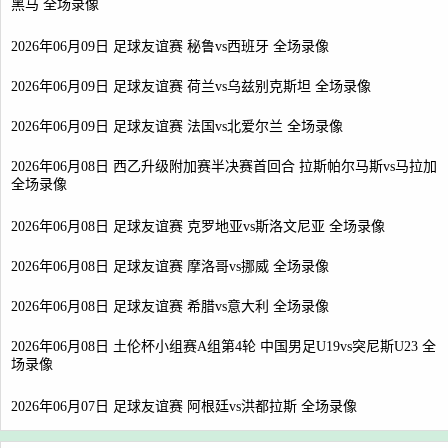
黑马 全场录像
2026年06月09日 足球友谊赛 秘鲁vs西班牙 全场录像
2026年06月09日 足球友谊赛 荷兰vs乌兹别克斯坦 全场录像
2026年06月09日 足球友谊赛 法国vs北爱尔兰 全场录像
2026年06月08日 西乙升级附加赛半决赛首回合 拉斯帕尔马斯vs马拉加
全场录像
2026年06月08日 足球友谊赛 克罗地亚vs斯洛文尼亚 全场录像
2026年06月08日 足球友谊赛 摩洛哥vs挪威 全场录像
2026年06月08日 足球友谊赛 希腊vs意大利 全场录像
2026年06月08日 土伦杯小组赛A组第4轮 中国男足U19vs突尼斯U23 全
场录像
2026年06月07日 足球友谊赛 阿根廷vs洪都拉斯 全场录像