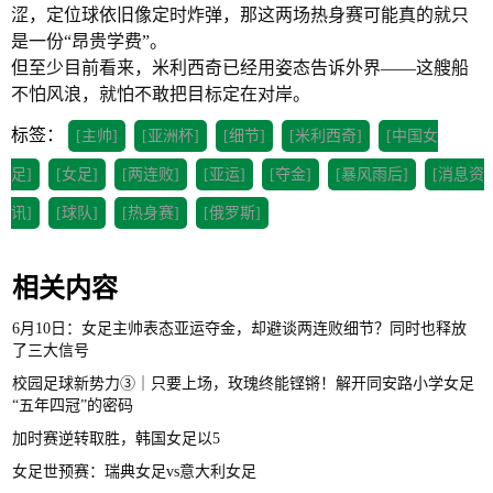
涩，定位球依旧像定时炸弹，那这两场热身赛可能真的就只
是一份“昂贵学费”。
但至少目前看来，米利西奇已经用姿态告诉外界——这艘船
不怕风浪，就怕不敢把目标定在对岸。
标签：
[主帅]
[亚洲杯]
[细节]
[米利西奇]
[中国女
足]
[女足]
[两连败]
[亚运]
[夺金]
[暴风雨后]
[消息资
讯]
[球队]
[热身赛]
[俄罗斯]
相关内容
6月10日：女足主帅表态亚运夺金，却避谈两连败细节？同时也释放
了三大信号
校园足球新势力③｜只要上场，玫瑰终能铿锵！解开同安路小学女足
“五年四冠”的密码
加时赛逆转取胜，韩国女足以5
女足世预赛：瑞典女足vs意大利女足