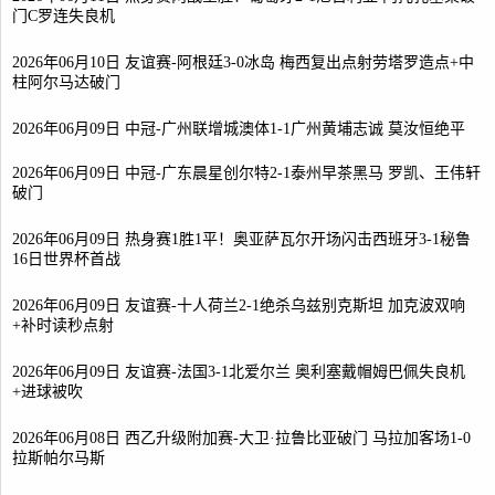
门C罗连失良机
2026年06月10日 友谊赛-阿根廷3-0冰岛 梅西复出点射劳塔罗造点+中
柱阿尔马达破门
2026年06月09日 中冠-广州联增城澳体1-1广州黄埔志诚 莫汝恒绝平
2026年06月09日 中冠-广东晨星创尔特2-1泰州早茶黑马 罗凯、王伟轩
破门
2026年06月09日 热身赛1胜1平！奥亚萨瓦尔开场闪击西班牙3-1秘鲁
16日世界杯首战
2026年06月09日 友谊赛-十人荷兰2-1绝杀乌兹别克斯坦 加克波双响
+补时读秒点射
2026年06月09日 友谊赛-法国3-1北爱尔兰 奥利塞戴帽姆巴佩失良机
+进球被吹
2026年06月08日 西乙升级附加赛-大卫·拉鲁比亚破门 马拉加客场1-0
拉斯帕尔马斯