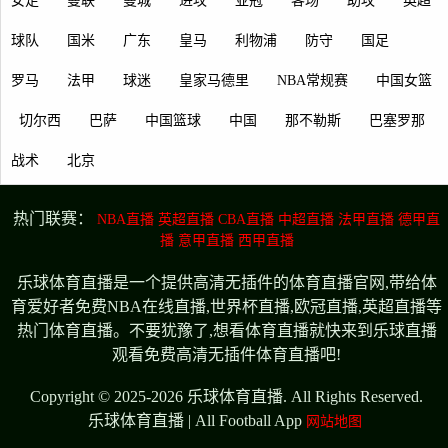
女足
曼联
曼城
进攻
亚冠
客场
助攻
英超
球队
国米
广东
皇马
利物浦
防守
国足
罗马
法甲
球迷
皇家马德里
NBA常规赛
中国女篮
切尔西
巴萨
中国篮球
中国
那不勒斯
巴塞罗那
战术
北京
热门联赛：
NBA直播
英超直播
CBA直播
中超直播
法甲直播
德甲直
播
意甲直播
西甲直播
乐球体育直播是一个提供高清无插件的体育直播官网,带给体
育爱好者免费NBA在线直播,世界杯直播,欧冠直播,英超直播等
热门体育直播。不要犹豫了,想看体育直播就快来到乐球直播
观看免费高清无插件体育直播吧!
Copyright © 2025-2026 乐球体育直播. All Rights Reserved.
乐球体育直播 | All Football App
网站地图