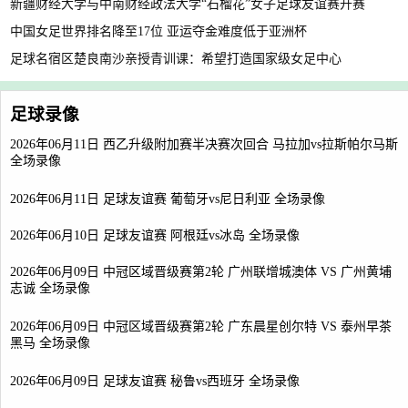
新疆财经大学与中南财经政法大学“石榴花”女子足球友谊赛开赛
中国女足世界排名降至17位 亚运夺金难度低于亚洲杯
足球名宿区楚良南沙亲授青训课：希望打造国家级女足中心
足球录像
2026年06月11日 西乙升级附加赛半决赛次回合 马拉加vs拉斯帕尔马斯
全场录像
2026年06月11日 足球友谊赛 葡萄牙vs尼日利亚 全场录像
2026年06月10日 足球友谊赛 阿根廷vs冰岛 全场录像
2026年06月09日 中冠区域晋级赛第2轮 广州联增城澳体 VS 广州黄埔
志诚 全场录像
2026年06月09日 中冠区域晋级赛第2轮 广东晨星创尔特 VS 泰州早茶
黑马 全场录像
2026年06月09日 足球友谊赛 秘鲁vs西班牙 全场录像