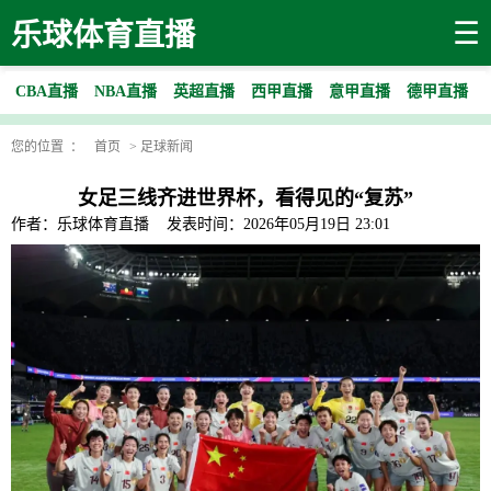
☰
乐球体育直播
CBA直播
NBA直播
英超直播
西甲直播
意甲直播
德甲直播
您的位置 ：
首页
>
足球新闻
女足三线齐进世界杯，看得见的“复苏”
作者：乐球体育直播
发表时间：2026年05月19日 23:01