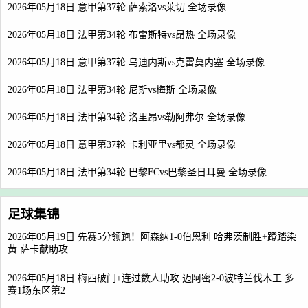
2026年05月18日 意甲第37轮 萨索洛vs莱切 全场录像
2026年05月18日 法甲第34轮 布雷斯特vs昂热 全场录像
2026年05月18日 意甲第37轮 乌迪内斯vs克雷莫内塞 全场录像
2026年05月18日 法甲第34轮 尼斯vs梅斯 全场录像
2026年05月18日 法甲第34轮 洛里昂vs勒阿弗尔 全场录像
2026年05月18日 意甲第37轮 卡利亚里vs都灵 全场录像
2026年05月18日 法甲第34轮 巴黎FCvs巴黎圣日耳曼 全场录像
足球集锦
2026年05月19日 先赛5分领跑！阿森纳1-0伯恩利 哈弗茨制胜+蹬踏染
黄 萨卡献助攻
2026年05月18日 梅西破门+连过数人助攻 迈阿密2-0波特兰伐木工 多
赛1场东区第2