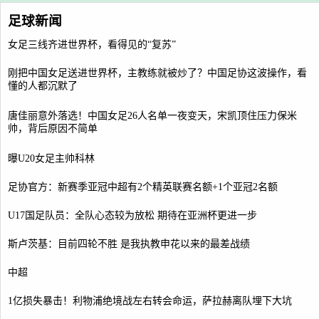
足球新闻
女足三线齐进世界杯，看得见的“复苏”
刚把中国女足送进世界杯，主教练就被炒了？中国足协这波操作，看
懂的人都沉默了
唐佳丽意外落选！中国女足26人名单一夜变天，宋凯顶住压力保米
帅，背后原因不简单
曝U20女足主帅科林
足协官方：新赛季亚冠中超有2个精英联赛名额+1个亚冠2名额
U17国足队员：全队心态较为放松 期待在亚洲杯更进一步
斯卢茨基：目前四轮不胜 是我执教申花以来的最差战绩
中超
1亿损失暴击！利物浦绝境战左右转会命运，萨拉赫离队埋下大坑