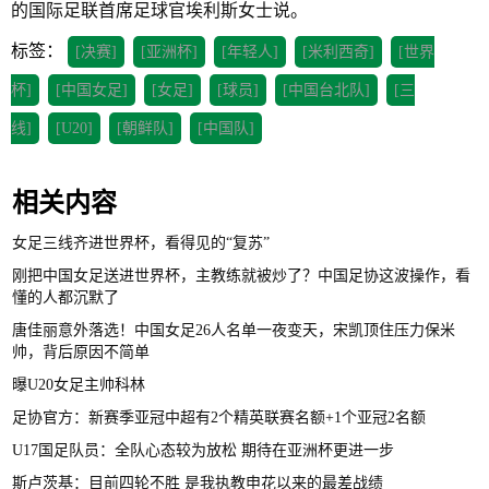
的国际足联首席足球官埃利斯女士说。
标签：
[决赛]
[亚洲杯]
[年轻人]
[米利西奇]
[世界
杯]
[中国女足]
[女足]
[球员]
[中国台北队]
[三
线]
[U20]
[朝鲜队]
[中国队]
相关内容
女足三线齐进世界杯，看得见的“复苏”
刚把中国女足送进世界杯，主教练就被炒了？中国足协这波操作，看
懂的人都沉默了
唐佳丽意外落选！中国女足26人名单一夜变天，宋凯顶住压力保米
帅，背后原因不简单
曝U20女足主帅科林
足协官方：新赛季亚冠中超有2个精英联赛名额+1个亚冠2名额
U17国足队员：全队心态较为放松 期待在亚洲杯更进一步
斯卢茨基：目前四轮不胜 是我执教申花以来的最差战绩