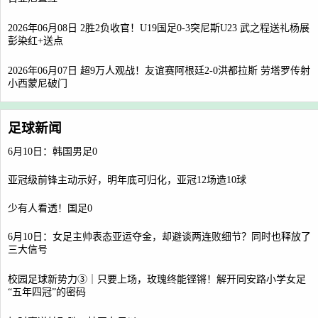
2026年06月08日 2胜2负收官！U19国足0-3突尼斯U23 武之程送礼杨展
彭染红+送点
2026年06月07日 超9万人观战！友谊赛阿根廷2-0洪都拉斯 劳塔罗传射
小西蒙尼破门
足球新闻
6月10日：韩国男足0
亚冠级前锋主动示好，明年底可归化，亚冠12场造10球
少有人看透！国足0
6月10日：女足主帅表态亚运夺金，却避谈两连败细节？同时也释放了
三大信号
校园足球新势力③｜只要上场，玫瑰终能铿锵！解开同安路小学女足
“五年四冠”的密码