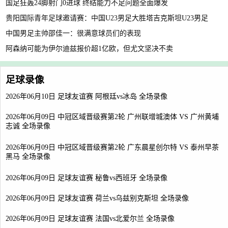
国足狂轰24脚射门0进球 终结能力不足问题全面爆发
贵阳国际青年足球邀请赛：中国U23男足大胜塔吉克斯坦U23男足
中国男足主帅邵佳一：很满意球员们的表现
阿森纳可能为伊尔迪兹报价超1亿欧，但尤文坚决不卖
足球录像
2026年06月10日 足球友谊赛 阿根廷vs冰岛 全场录像
2026年06月09日 中冠区域晋级赛第2轮 广州联增城澳体 VS 广州黄埔
志诚 全场录像
2026年06月09日 中冠区域晋级赛第2轮 广东晨星创尔特 VS 泰州早茶
黑马 全场录像
2026年06月09日 足球友谊赛 秘鲁vs西班牙 全场录像
2026年06月09日 足球友谊赛 荷兰vs乌兹别克斯坦 全场录像
2026年06月09日 足球友谊赛 法国vs北爱尔兰 全场录像