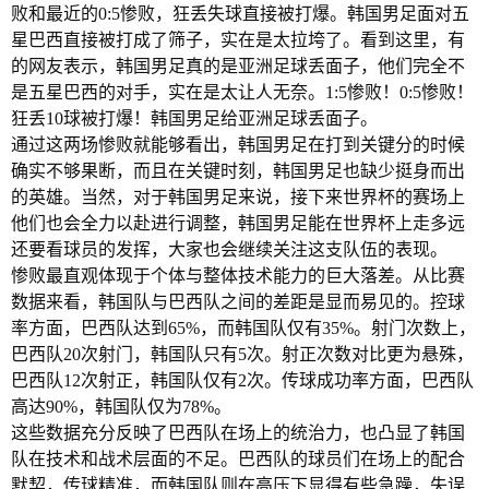
败和最近的0:5惨败，狂丢失球直接被打爆。韩国男足面对五
星巴西直接被打成了筛子，实在是太拉垮了。看到这里，有
的网友表示，韩国男足真的是亚洲足球丢面子，他们完全不
是五星巴西的对手，实在是太让人无奈。1:5惨败！0:5惨败！
狂丢10球被打爆！韩国男足给亚洲足球丢面子。
通过这两场惨败就能够看出，韩国男足在打到关键分的时候
确实不够果断，而且在关键时刻，韩国男足也缺少挺身而出
的英雄。当然，对于韩国男足来说，接下来世界杯的赛场上
他们也会全力以赴进行调整，韩国男足能在世界杯上走多远
还要看球员的发挥，大家也会继续关注这支队伍的表现。
惨败最直观体现于个体与整体技术能力的巨大落差。从比赛
数据来看，韩国队与巴西队之间的差距是显而易见的。控球
率方面，巴西队达到65%，而韩国队仅有35%。射门次数上，
巴西队20次射门，韩国队只有5次。射正次数对比更为悬殊，
巴西队12次射正，韩国队仅有2次。传球成功率方面，巴西队
高达90%，韩国队仅为78%。
这些数据充分反映了巴西队在场上的统治力，也凸显了韩国
队在技术和战术层面的不足。巴西队的球员们在场上的配合
默契，传球精准，而韩国队则在高压下显得有些急躁，失误