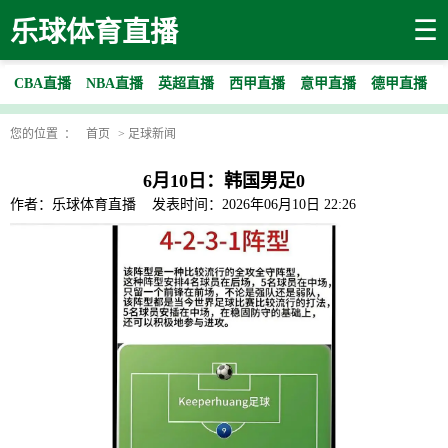
☰
乐球体育直播
CBA直播
NBA直播
英超直播
西甲直播
意甲直播
德甲直播
您的位置 ：
首页
>
足球新闻
6月10日：韩国男足0
作者：乐球体育直播
发表时间：2026年06月10日 22:26