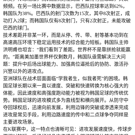
频频。在另一场比赛中数据显示，巴西队控球率达到62%，
韩国队为38%。巴西队的射门次数为15次，其中8次射正，成
功打入2球；而韩国队仅有8次射门，只有2次射正，未能攻破
巴西的球门。
技术差距并非某一环，而是从停、传、带、射等基本功到在
高速高压环境下稳定运用技术的综合能力短板。韩国队主帅
洪明甫也坦言：“我们看到了差距。世界杯不是靠拼抢就能赢
的。”距离美加墨世界杯仅剩数月，韩国队亟需解决三大问
题：提升中后场出球能力、加强高位逼抢后的协防、激活孙
兴慜以外的进攻点。
亚洲球队在战术层面面临“学我者生，似我者死”的困境。韩
国足球长期以来一直以速度、突破和快速转换为核心强大的
体能，因此速度和高强度跑动能力被视为韩国足球的传统优
势。韩国足球的进攻模式多为直线型和横向展开。从防守中
夺回球权后，迅速向前发展，利用边锋的突破或渗透来完成
进攻是常见手段，利用边路速度的传中和二点球争夺同样是
主要进攻场景。
在K联赛中，这一特点也清晰可见：进攻发展速度快，传球步