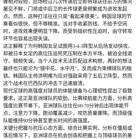
骤相对较短，后场经过几次传递后立即将球送往前方的情况
屡见不鲜，门将或中后卫的长传球更是频繁成为进攻发起
点。然而，这种打法往往只是“看起来很美”。韩国足球的节
奏看似很快，但不够精准。当对手收紧防线、不给予空间
时，进攻效果便明显下降。而受到组织性压迫时，由守转攻
环节也容易出现失误。
这正解释了为何韩国女足试图用3-4-3阵型从后场发动快攻，
却被日本女足的高位压迫死死压制在本方半场，被迫全线退
守、频频失误。当个人技术无法匹配战术构想，再好的想法
最终也只能沦为“镜中花、水中月”，反而成为束缚球队的枷
锁。韩国队主帅洪明甫为应对强敌采用了五后卫阵型。然而
这个战术在巴西队的冲击下迅速崩溃。
现代足球的高强度对球员的体能储备与心理韧性提出了极致
要求，这正是亚洲球队的软肋。比赛续航能力方面，分析高
强度比赛节奏下，亚洲球队往往在60-70分钟后出现体能节
点，注意力下降，跑动覆盖减少，攻防质量骤降。而顶级强
队能维持90分钟甚至更长时间的高强度。
关键分把握与抗压心态方面，结合比赛实例，分析在僵局或
落后情况下，亚洲球员在机会创造和把握上与顶级球员的差