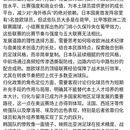
技水平、比赛强度和商业价值，为本土球员提供更好的成长
平台，减少对“海外练兵”的绝对依赖。日本国奥首发阵容里
有5名旅欧球员，但这些队员大多是在荷甲、比甲等欧洲二流
联赛踢球，小组赛发挥出色的门将小久保玲央在葡甲效力，
这些联赛的比赛节奏与强度与五大联赛无法相比。
发展道路的理性选择方面，需要思考如何吸收欧洲战术纪律
与南美技术创造力的长处，结合本民族特点，探索融合创新
的足球风格，而非简单复制。日本队延续细腻的传控风格，
中前场通过高频短传渗透撕裂防线，边路内切与中路包抄的
配合成熟。旅欧球员的顶级联赛经验保障了战术执行效率，
尤其在转换节奏把控上优于多数亚洲球队。
归化政策的角色定位方面，需要客观讨论归化球员作为短期
补充手段的作用与局限，明确其不能替代本土人才培养的根
本大计。归化与留洋已成为许多国家和地区足球发展的重要
路径，这一点在奥运赛场上亦得到体现。法国、西班牙等传
统强队以及摩洛哥、埃及的出色表现，特别是后者依靠归化
球员和海外培养策略实现了实力的跃升。
韩国队的惨败像一面镜子，映照出亚洲足球在技术精度、战