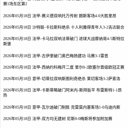
赛1场东区第2
2026年05月18日 法甲-赛义德双响托万传射 朗斯客场4-0大胜里昂
2026年05月18日 沙特联-卡拉斯科绝杀 十人利雅得青年人3-2吉达联合
2026年05月18日 法甲-卡马拉双响法蒂破门 进球大战摩纳哥4-5斯特拉
斯堡
2026年05月18日 法甲-古伊里破门奥巴梅扬建功 马赛3-1雷恩
2026年05月18日 法甲-西纳约科梅开二度 里尔0-2欧塞尔晋级欧冠正赛
2026年05月18日 意甲-切蒂拉双响斯图利奇绝杀 莱切客场3-2萨索洛
2026年05月18日 法甲-卡斯蒂略破门阿米内-斯拜扳平 布雷斯特1-1昂
热
2026年05月18日 意甲-瓦尔迪破门制胜 克雷莫内塞客场1-0乌迪内斯
2026年05月18日 法甲-双方均无建树 尼斯0-0梅斯将参加附加赛