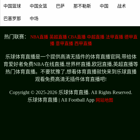
中国篮球
中国女篮
巴萨
那不勒斯
中国
战术
巴塞罗那
中场
热门联赛：
NBA直播
英超直播
CBA直播
中超直播
法甲直播
德甲直
播
意甲直播
西甲直播
乐球体育直播是一个提供高清无插件的体育直播官网,带给体
育爱好者免费NBA在线直播,世界杯直播,欧冠直播,英超直播等
热门体育直播。不要犹豫了,想看体育直播就快来到乐球直播
观看免费高清无插件体育直播吧!
Copyright © 2025-2026 乐球体育直播. All Rights Reserved.
乐球体育直播 | All Football App
网站地图