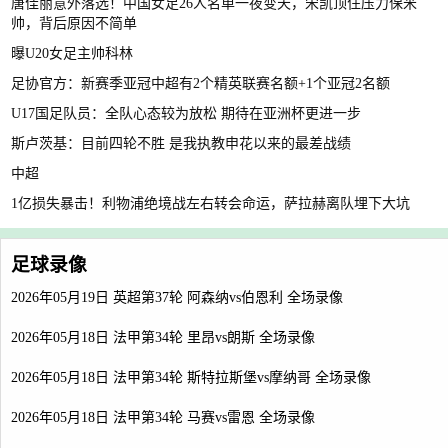
唐佳丽意外落选！中国女足26人名单一夜变天，宋凯顶住压力保米
帅，背后原因不简单
曝U20女足主帅科林
足协官方：新赛季亚冠中超有2个精英联赛名额+1个亚冠2名额
U17国足队员：全队心态较为放松 期待在亚洲杯更进一步
斯卢茨基：目前四轮不胜 是我执教申花以来的最差战绩
中超
1亿损失暴击！利物浦绝境战左右转会命运，萨拉赫离队埋下大坑
足球录像
2026年05月19日 英超第37轮 阿森纳vs伯恩利 全场录像
2026年05月18日 法甲第34轮 里昂vs朗斯 全场录像
2026年05月18日 法甲第34轮 斯特拉斯堡vs摩纳哥 全场录像
2026年05月18日 法甲第34轮 马赛vs雷恩 全场录像