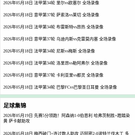
2026年05月18日 法甲第34轮 里尔vs欧塞尔 全场录像
2026年05月18日 意甲第37轮 萨索洛vs莱切 全场录像
2026年05月18日 法甲第34轮 布雷斯特vs昂热 全场录像
2026年05月18日 意甲第37轮 乌迪内斯vs克雷莫内塞 全场录像
2026年05月18日 法甲第34轮 尼斯vs梅斯 全场录像
2026年05月18日 法甲第34轮 洛里昂vs勒阿弗尔 全场录像
2026年05月18日 意甲第37轮 卡利亚里vs都灵 全场录像
2026年05月18日 法甲第34轮 巴黎FCvs巴黎圣日耳曼 全场录像
足球集锦
2026年05月19日 先赛5分领跑！阿森纳1-0伯恩利 哈弗茨制胜+蹬踏染
黄 萨卡献助攻
2026年05月18日 梅西破门+连过数人助攻 迈阿密2-0波特兰伐木工 多