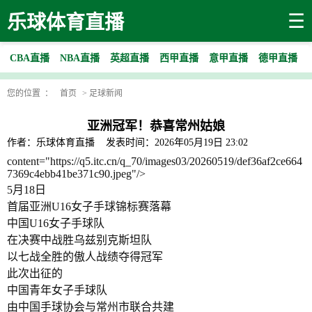
☰
乐球体育直播
CBA直播
NBA直播
英超直播
西甲直播
意甲直播
德甲直播
您的位置 ：
首页
>
足球新闻
亚洲冠军！恭喜常州姑娘
作者：乐球体育直播
发表时间：2026年05月19日 23:02
content="https://q5.itc.cn/q_70/images03/20260519/def36af2ce664
7369c4ebb41be371c90.jpeg"/>
5月18日
首届亚洲U16女子手球锦标赛落幕
中国U16女子手球队
在决赛中战胜乌兹别克斯坦队
以七战全胜的傲人战绩夺得冠军
此次出征的
中国青年女子手球队
由中国手球协会与常州市联合共建