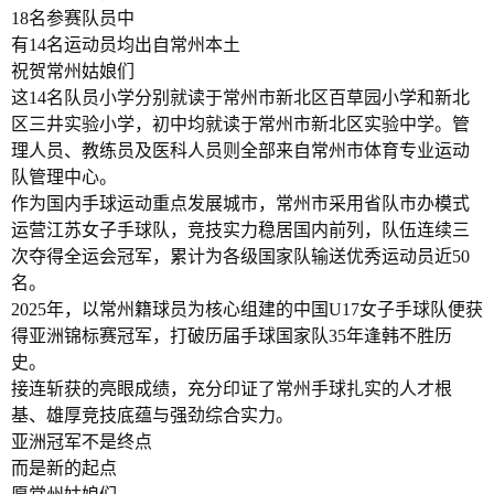
18名参赛队员中
有14名运动员均出自常州本土
祝贺常州姑娘们
这14名队员小学分别就读于常州市新北区百草园小学和新北
区三井实验小学，初中均就读于常州市新北区实验中学。管
理人员、教练员及医科人员则全部来自常州市体育专业运动
队管理中心。
作为国内手球运动重点发展城市，常州市采用省队市办模式
运营江苏女子手球队，竞技实力稳居国内前列，队伍连续三
次夺得全运会冠军，累计为各级国家队输送优秀运动员近50
名。
2025年，以常州籍球员为核心组建的中国U17女子手球队便获
得亚洲锦标赛冠军，打破历届手球国家队35年逢韩不胜历
史。
接连斩获的亮眼成绩，充分印证了常州手球扎实的人才根
基、雄厚竞技底蕴与强劲综合实力。
亚洲冠军不是终点
而是新的起点