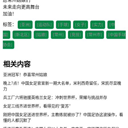
愿常州姑娘们
未来走向更高舞台
加油！
标签：
[亚洲]
[运动队]
[手球]
[女子]
[实力]
[中
国]
[新北区]
[姑娘]
[常州]
[竞技]
[常州市]
[中国手球
协会]
相关内容
亚洲冠军！恭喜常州姑娘
晚上7点！中国女足官宣新一期大名单，米利西奇留任，宋凯尽显魄
力
兵工厂六将驰援英格兰女足：冲刺世界杯，荣耀与挑战并存
女足三线齐进世界杯，看得见的“复苏”
刚把中国女足送进世界杯，主教练就被炒了？中国足协这波操作，看
懂的人都沉默了