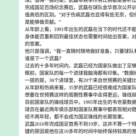
球。值得一提的是，武磊本赛季所有比赛都是替补
完成国足百场纪念赛后，武磊在球队金华首次公开训
值高低的区别。”对于伤病武磊也显得有些无奈，但
是能够做贡献。”
从年龄上看，1991年出生的武磊在当下的时代还
身体能否重新回到最佳状态也需要时间给出答案，
的答案。
他只是强调，“我一直随时随地做好准备，只要球队
谁是下一个武磊？
过去的十多年时间内，武磊已经为国家队做出了足够
眼前，国家队的每一个进球我脑海都有印象。”数据统
一提的是，36个进球里，有20个来自世预赛的关键
从年龄和伤病来看，35岁的武磊已经很难成为国家
想要在世预赛这样的周期性赛事中走得更远，锋线
目前国家队的锋线球员中，1995年出生的韦世豪数据
球员在最近两年俱乐部和国家队赛事中都表现相对
经不再年轻，都不会成为国足锋线的长期答案。
武磊2010年完成国足首秀不到19岁，这并不算一
键的原因是他在这10多年的时间中始终保持较高的