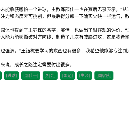
最终未能收获哪怕一个进球，主教练邵佳一也在赛后无奈表示，“从
专注力和态度无可挑剔，但最后得分那一下确实欠缺一些运气，
媒体也提到了王钰栋的名字，邵佳一也做出了很客观的评价，“
个人能力能够撕破对方防线，制造了几次有威胁进攻，这是我希
也强调，“王钰栋要学习的东西也有很多，我希望他能够专注到
员来说，成长之路注定需要付出很多。
[进球]
[邵佳一]
[机会]
[国足]
[生涯]
[国家队]