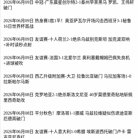
2026年06月09日 中冠-广东晨星创尔特2-1泰州早茶黑马 罗凯、王伟轩
破门
2026年06月09日 热身赛1胜1平！奥亚萨瓦尔开场闪击西班牙3-1秘鲁
16日世界杯首战
2026年06月09日 友谊赛-十人荷兰2-1绝杀乌兹别克斯坦 加克波双响
+补时读秒点射
2026年06月09日 友谊赛-法国3-1北爱尔兰 奥利塞戴帽姆巴佩失良机
+进球被吹
2026年06月08日 西乙升级附加赛-大卫·拉鲁比亚破门 马拉加客场1-0
拉斯帕尔马斯
2026年06月08日 克罗地亚2-1绝杀斯洛文尼亚 40岁莫德里奇贴地斩佩
里西奇助攻
2026年06月08日 平分秋色！摩洛哥1-1挪威 马兹拉维疑似伤退迪亚斯
厄德高破门
2026年06月08日 友谊赛-十人意大利1-0希腊 埃斯波西托破门卢卡·雷
吉亚尼直红