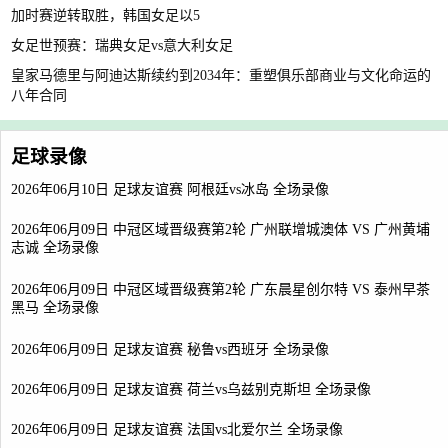
加时赛逆转取胜，韩国女足以5
女足世预赛：瑞典女足vs意大利女足
皇家马德里与阿迪达斯续约到2034年：重塑俱乐部商业与文化命运的
八年合同
足球录像
2026年06月10日 足球友谊赛 阿根廷vs冰岛 全场录像
2026年06月09日 中冠区域晋级赛第2轮 广州联增城澳体 VS 广州黄埔
志诚 全场录像
2026年06月09日 中冠区域晋级赛第2轮 广东晨星创尔特 VS 泰州早茶
黑马 全场录像
2026年06月09日 足球友谊赛 秘鲁vs西班牙 全场录像
2026年06月09日 足球友谊赛 荷兰vs乌兹别克斯坦 全场录像
2026年06月09日 足球友谊赛 法国vs北爱尔兰 全场录像