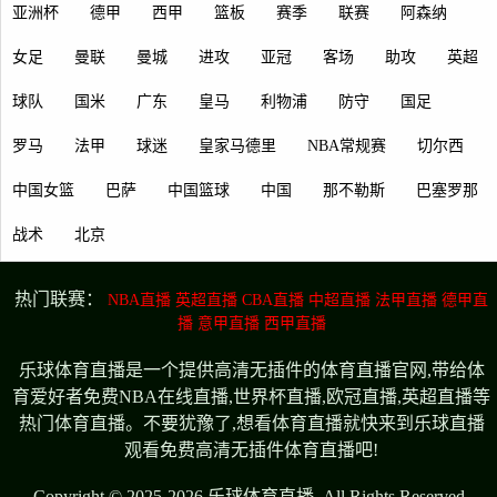
亚洲杯
德甲
西甲
篮板
赛季
联赛
阿森纳
女足
曼联
曼城
进攻
亚冠
客场
助攻
英超
球队
国米
广东
皇马
利物浦
防守
国足
罗马
法甲
球迷
皇家马德里
NBA常规赛
切尔西
中国女篮
巴萨
中国篮球
中国
那不勒斯
巴塞罗那
战术
北京
热门联赛：
NBA直播
英超直播
CBA直播
中超直播
法甲直播
德甲直
播
意甲直播
西甲直播
乐球体育直播是一个提供高清无插件的体育直播官网,带给体
育爱好者免费NBA在线直播,世界杯直播,欧冠直播,英超直播等
热门体育直播。不要犹豫了,想看体育直播就快来到乐球直播
观看免费高清无插件体育直播吧!
Copyright © 2025-2026 乐球体育直播. All Rights Reserved.