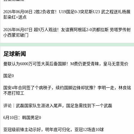
2026年06月08日 2胜2负收官！U19国足0-3突尼斯U23 武之程送礼杨展
彭染红+送点
2026年06月07日 超9万人观战！友谊赛阿根廷2-0洪都拉斯 劳塔罗传射
小西蒙尼破门
足球新闻
曼联认为6000万可签大英后备国脚！M费仍更受青睐，皇马无意竞价
国足0
国安4年合同签了个病秧子，续约国脚边锋却犹豫？李明一走，林良铭
不愿打短工
评论｜武磊国家队生涯进入尾声，国足急需找到下一个武磊
6月10日：韩国男足0
亚冠级前锋主动示好，明年底可归化，亚冠12场造10球