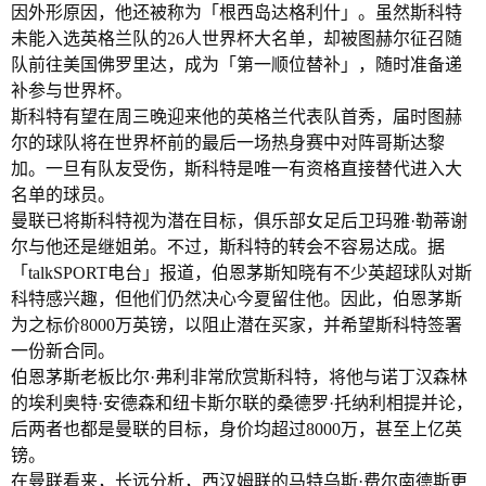
因外形原因，他还被称为「根西岛达格利什」。虽然斯科特
未能入选英格兰队的26人世界杯大名单，却被图赫尔征召随
队前往美国佛罗里达，成为「第一顺位替补」，随时准备递
补参与世界杯。
斯科特有望在周三晚迎来他的英格兰代表队首秀，届时图赫
尔的球队将在世界杯前的最后一场热身赛中对阵哥斯达黎
加。一旦有队友受伤，斯科特是唯一有资格直接替代进入大
名单的球员。
曼联已将斯科特视为潜在目标，俱乐部女足后卫玛雅·勒蒂谢
尔与他还是继姐弟。不过，斯科特的转会不容易达成。据
「talkSPORT电台」报道，伯恩茅斯知晓有不少英超球队对斯
科特感兴趣，但他们仍然决心今夏留住他。因此，伯恩茅斯
为之标价8000万英镑，以阻止潜在买家，并希望斯科特签署
一份新合同。
伯恩茅斯老板比尔·弗利非常欣赏斯科特，将他与诺丁汉森林
的埃利奥特·安德森和纽卡斯尔联的桑德罗·托纳利相提并论，
后两者也都是曼联的目标，身价均超过8000万，甚至上亿英
镑。
在曼联看来，长远分析，西汉姆联的马特乌斯·费尔南德斯更