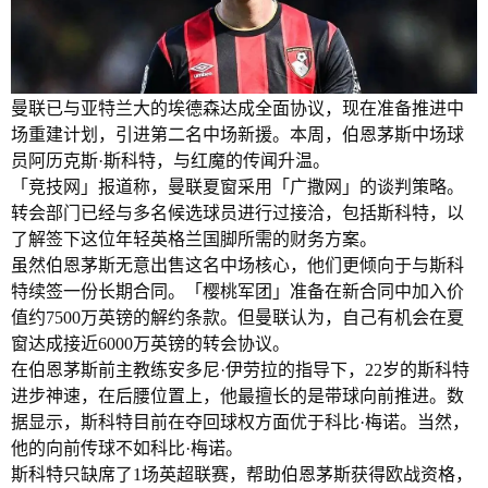
曼联已与亚特兰大的埃德森达成全面协议，现在准备推进中
场重建计划，引进第二名中场新援。本周，伯恩茅斯中场球
员阿历克斯·斯科特，与红魔的传闻升温。
「竞技网」报道称，曼联夏窗采用「广撒网」的谈判策略。
转会部门已经与多名候选球员进行过接洽，包括斯科特，以
了解签下这位年轻英格兰国脚所需的财务方案。
虽然伯恩茅斯无意出售这名中场核心，他们更倾向于与斯科
特续签一份长期合同。「樱桃军团」准备在新合同中加入价
值约7500万英镑的解约条款。但曼联认为，自己有机会在夏
窗达成接近6000万英镑的转会协议。
在伯恩茅斯前主教练安多尼·伊劳拉的指导下，22岁的斯科特
进步神速，在后腰位置上，他最擅长的是带球向前推进。数
据显示，斯科特目前在夺回球权方面优于科比·梅诺。当然，
他的向前传球不如科比·梅诺。
斯科特只缺席了1场英超联赛，帮助伯恩茅斯获得欧战资格，