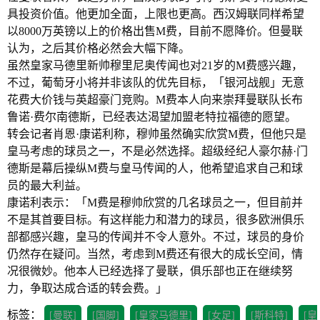
具投资价值。他更加全面，上限也更高。西汉姆联同样希望
以8000万英镑以上的价格出售M费，目前不愿降价。但曼联
认为，之后其价格必然会大幅下降。
虽然皇家马德里新帅穆里尼奥传闻也对21岁的M费感兴趣，
不过，葡萄牙小将并非该队的优先目标，「银河战舰」无意
花费大价钱与英超豪门竞购。M费本人向来崇拜曼联队长布
鲁诺·费尔南德斯，已经表达渴望加盟老特拉福德的愿望。
转会记者肖恩·康诺利称，穆帅虽然确实欣赏M费，但他只是
皇马考虑的球员之一，不是必然选择。超级经纪人豪尔赫·门
德斯是幕后操纵M费与皇马传闻的人，他希望追求自己和球
员的最大利益。
康诺利表示：「M费是穆帅欣赏的几名球员之一，但目前并
不是其首要目标。有这样能力和潜力的球员，很多欧洲俱乐
部都感兴趣，皇马的传闻并不令人意外。不过，球员的身价
仍然存在疑问。当然，考虑到M费还有很大的成长空间，情
况很微妙。他本人已经选择了曼联，俱乐部也正在继续努
力，争取达成合适的转会费。」
标签：
[曼联]
[国脚]
[皇家马德里]
[女足]
[斯科特]
[皇