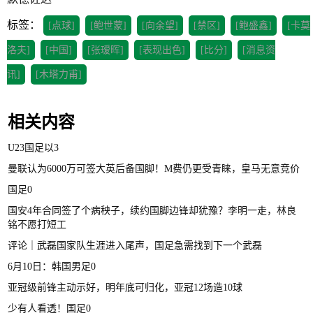
标签：
[点球]
[鲍世蒙]
[向余望]
[禁区]
[鲍盛鑫]
[卡莫
洛夫]
[中国]
[张瑷晖]
[表现出色]
[比分]
[消息资
讯]
[木塔力甫]
相关内容
U23国足以3
曼联认为6000万可签大英后备国脚！M费仍更受青睐，皇马无意竞价
国足0
国安4年合同签了个病秧子，续约国脚边锋却犹豫？李明一走，林良
铭不愿打短工
评论｜武磊国家队生涯进入尾声，国足急需找到下一个武磊
6月10日：韩国男足0
亚冠级前锋主动示好，明年底可归化，亚冠12场造10球
少有人看透！国足0