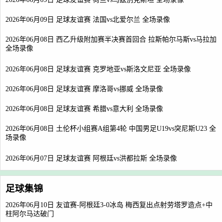
2026年06月09日 足球友谊赛 法国vs北爱尔兰 全场录像
2026年06月08日 西乙升级附加赛半决赛首回合 拉斯帕尔马斯vs马拉加
全场录像
2026年06月08日 足球友谊赛 克罗地亚vs斯洛文尼亚 全场录像
2026年06月08日 足球友谊赛 摩洛哥vs挪威 全场录像
2026年06月08日 足球友谊赛 希腊vs意大利 全场录像
2026年06月08日 土伦杯小组赛A组第4轮 中国男足U19vs突尼斯U23 全
场录像
2026年06月07日 足球友谊赛 阿根廷vs洪都拉斯 全场录像
足球集锦
2026年06月10日 友谊赛-阿根廷3-0冰岛 梅西复出点射劳塔罗造点+中
柱阿尔马达破门